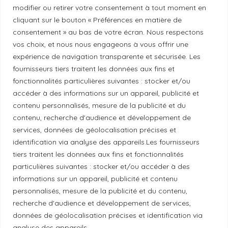
modifier ou retirer votre consentement à tout moment en
Politique de diversité
cliquant sur le bouton « Préférences en matière de
consentement » au bas de votre écran. Nous respectons
vos choix, et nous nous engageons à vous offrir une
Politique éthique
expérience de navigation transparente et sécurisée. Les
fournisseurs tiers traitent les données aux fins et
fonctionnalités particulières suivantes : stocker et/ou
accéder à des informations sur un appareil, publicité et
Reconnaissance du territoire
contenu personnalisés, mesure de la publicité et du
contenu, recherche d'audience et développement de
Local Market, marque portée par la société Les
services, données de géolocalisation précises et
Chats Gourmets Ltd. tient à souligner que ses
identification via analyse des appareils.Les fournisseurs
tiers traitent les données aux fins et fonctionnalités
installations, situées au 511 Lacolle Way (Ottawa-
particulières suivantes : stocker et/ou accéder à des
Orléans), se trouvent sur le territoire traditionnel non
informations sur un appareil, publicité et contenu
cédé du peuple algonquin anichinabé. Nous
personnalisés, mesure de la publicité et du contenu,
reconnaissons et remercions les peuples
recherche d'audience et développement de services,
autochtones qui sont les gardiens historiques et
données de géolocalisation précises et identification via
actuels de ces terres.
analyse des appareils.