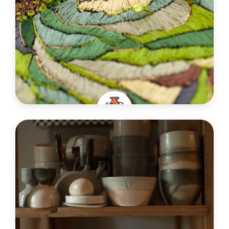
Jungle exquise
France
Ville
Arsague
Spécialités
Broderie d’art, Artisanat textile , Bijouterie
artisanale