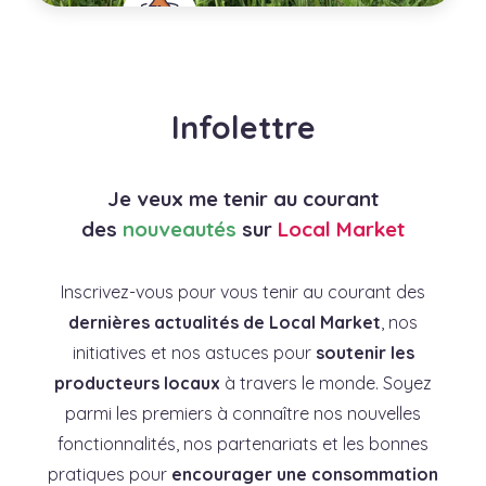
Maison Ane Apurna
France
Infolettre
Ville
Saugnac-et-Cambran
Spécialités
Je veux me tenir au courant
Savonnerie artisanale
des
nouveautés
sur
Local Market
Inscrivez-vous pour vous tenir au courant des
dernières actualités de Local Market
, nos
initiatives et nos astuces pour
soutenir les
producteurs locaux
à travers le monde. Soyez
parmi les premiers à connaître nos nouvelles
En savoir plus
fonctionnalités, nos partenariats et les bonnes
pratiques pour
encourager une consommation