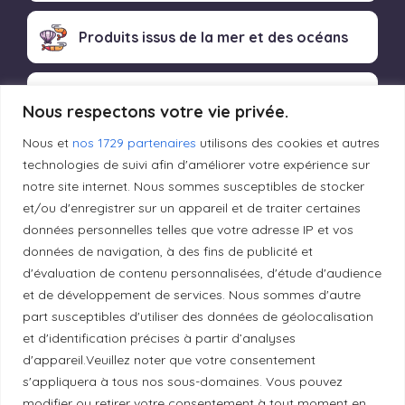
Produits issus de la mer et des océans
Produits transformés artisanaux
Nous respectons votre vie privée.
Nous et
nos 1729 partenaires
utilisons des cookies et autres
technologies de suivi afin d'améliorer votre expérience sur
Liens utiles
notre site internet. Nous sommes susceptibles de stocker
et/ou d'enregistrer sur un appareil et de traiter certaines
données personnelles telles que votre adresse IP et vos
Mentions légales
données de navigation, à des fins de publicité et
d'évaluation de contenu personnalisées, d'étude d'audience
et de développement de services. Nous sommes d'autre
Politique de confidentialité
part susceptibles d'utiliser des données de géolocalisation
et d'identification précises à partir d’analyses
d'appareil.Veuillez noter que votre consentement
Principes de publication
s'appliquera à tous nos sous-domaines. Vous pouvez
modifier ou retirer votre consentement à tout moment en