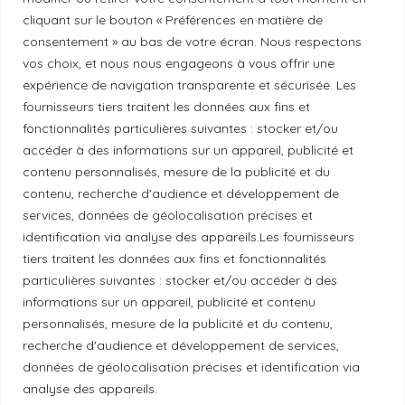
Politique de correction
cliquant sur le bouton « Préférences en matière de
consentement » au bas de votre écran. Nous respectons
vos choix, et nous nous engageons à vous offrir une
Politique de diversité
expérience de navigation transparente et sécurisée. Les
fournisseurs tiers traitent les données aux fins et
fonctionnalités particulières suivantes : stocker et/ou
Politique éthique
accéder à des informations sur un appareil, publicité et
contenu personnalisés, mesure de la publicité et du
contenu, recherche d'audience et développement de
services, données de géolocalisation précises et
Reconnaissance du territoire
identification via analyse des appareils.Les fournisseurs
tiers traitent les données aux fins et fonctionnalités
Local Market, marque portée par la société Les
particulières suivantes : stocker et/ou accéder à des
Chats Gourmets Ltd. tient à souligner que ses
informations sur un appareil, publicité et contenu
installations, situées au 511 Lacolle Way (Ottawa-
personnalisés, mesure de la publicité et du contenu,
Orléans), se trouvent sur le territoire traditionnel non
recherche d'audience et développement de services,
données de géolocalisation précises et identification via
cédé du peuple algonquin anichinabé. Nous
analyse des appareils.
reconnaissons et remercions les peuples