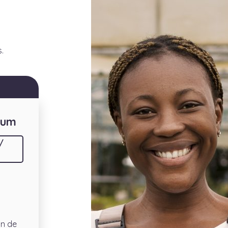
.
ium
/
on de