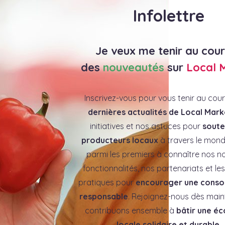
Infolettre
Je veux me tenir au cou
des
nouveautés
sur
Local 
Inscrivez-vous pour vous tenir au cou
dernières actualités de Local Mark
initiatives et nos astuces pour
souten
producteurs locaux
à travers le mond
parmi les premiers à connaître nos no
fonctionnalités, nos partenariats et l
pratiques pour
encourager une cons
responsable
. Rejoignez-nous dès main
contribuons ensemble à
bâtir une é
locale solidaire et durable
.