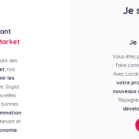
Je 
rant
Market
Je
Vous êtes p
rant des
faire conn
et
, nos
Avec Local
ir les
votre pro
e. Soyez
nouveaux c
uvelles
Rejoigne
es bonnes
dévelo
ommation
tenant et
conomie