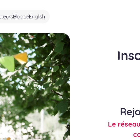
cteurs
Blogue
English
Ins
Rejo
Le réseau
c