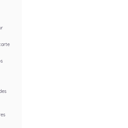
ur
carte
os
des
res