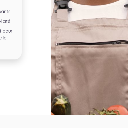
pants
icité
t pour
 la