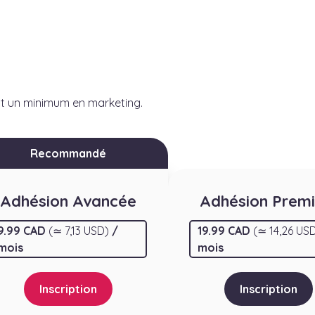
nt un minimum en marketing.
Recommandé
Adhésion Avancée
Adhésion Prem
9.99 CAD
(≃ 7,13 USD)
/
19.99 CAD
(≃ 14,26 US
mois
mois
Inscription
Inscription