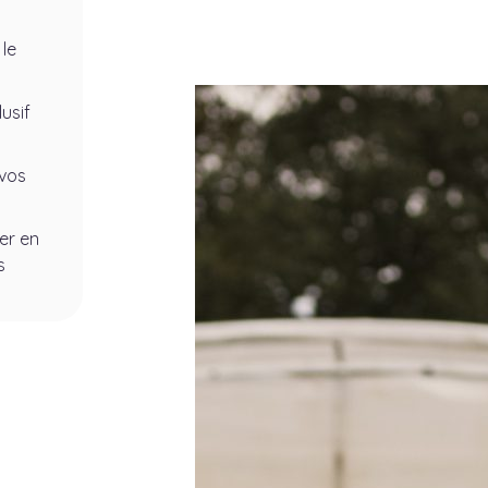
 le
lusif
 vos
er en
s