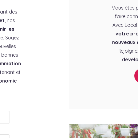
Vous êtes p
rant des
faire conn
et
, nos
Avec Local
ir les
votre pro
e. Soyez
nouveaux c
uvelles
Rejoigne
es bonnes
dévelo
ommation
tenant et
conomie