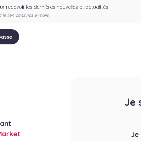
our recevoir les dernières nouvelles et actualités
e lien dans nos e-mails.
Je 
rant
Market
Je