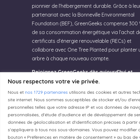
pionnier de l’hébergement durable. Grâce à leu
partenariat avec la Bonneville Environmental
Foundation (BEF), GreenGeeks compense 300
de sa consommation énergétique via l’achat d
certificats d’énergie renouvelable (RECs) et
collabore avec One Tree Planted pour planter 
arbre à chaque nouveau compte.
Rejoignez GreenGeeks dès aujourd’hui et
offrez à votre site un hébergement labellisé
Nous respectons votre vie privée.
Green Web Hosting » performant qui
Nous et
nos 1729 partenaires
utilisons des cookies et autres tec
respecte la planète ! (Lien affilié)
site internet. Nous sommes susceptibles de stocker et/ou d'enreg
personnelles telles que votre adresse IP et vos données de navig
Essayez GreenGeeks
personnalisées, d'étude d'audience et de développement de serv
données de géolocalisation et d'identification précises à partir
s'appliquera à tous nos sous-domaines. Vous pouvez modifier o
bouton « Préférences en matière de consentement » au bas de v