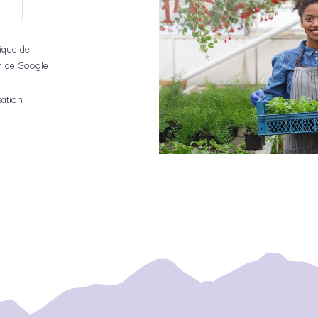
tique de
ion de Google
sation