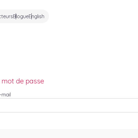
cteurs
Blogue
English
u mot de passe
-mail