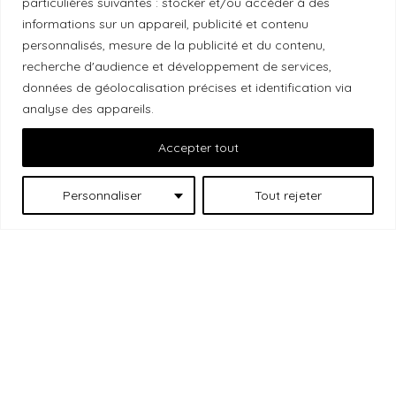
particulières suivantes : stocker et/ou accéder à des
Local Market, marque portée par la société Les
informations sur un appareil, publicité et contenu
Chats Gourmets Ltd. tient à souligner que ses
personnalisés, mesure de la publicité et du contenu,
installations, situées au 511 Lacolle Way (Ottawa-
recherche d'audience et développement de services,
Orléans), se trouvent sur le territoire traditionnel non
données de géolocalisation précises et identification via
cédé du peuple algonquin anichinabé. Nous
analyse des appareils.
reconnaissons et remercions les peuples
Accepter tout
autochtones qui sont les gardiens historiques et
actuels de ces terres.
Personnaliser
Tout rejeter
Les
© 2026 Local Market
– Un projet porté par
Chats Gourmets
. Tous droits réservés.