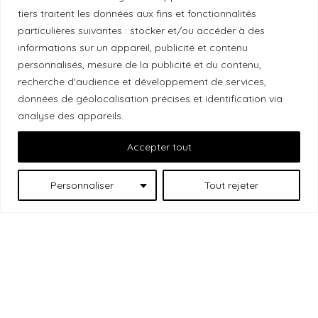
Reconnaissance du territoire
tiers traitent les données aux fins et fonctionnalités
particulières suivantes : stocker et/ou accéder à des
Local Market, marque portée par la société Les
informations sur un appareil, publicité et contenu
Chats Gourmets Ltd. tient à souligner que ses
personnalisés, mesure de la publicité et du contenu,
installations, situées au 511 Lacolle Way (Ottawa-
recherche d'audience et développement de services,
Orléans), se trouvent sur le territoire traditionnel non
données de géolocalisation précises et identification via
cédé du peuple algonquin anichinabé. Nous
analyse des appareils.
reconnaissons et remercions les peuples
Accepter tout
autochtones qui sont les gardiens historiques et
actuels de ces terres.
Personnaliser
Tout rejeter
Les
© 2026 Local Market
– Un projet porté par
Chats Gourmets
. Tous droits réservés.