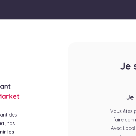
Je 
rant
Market
Je
Vous êtes p
rant des
faire conn
et
, nos
Avec Local
ir les