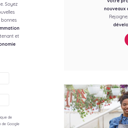
votre pro
e. Soyez
nouveaux c
uvelles
Rejoigne
es bonnes
dévelo
ommation
tenant et
conomie
tique de
ion de Google