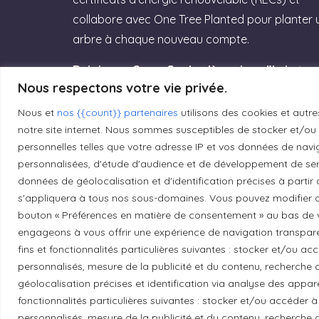
collabore avec One Tree Planted pour planter 
arbre à chaque nouveau compte.
Rejoignez GreenGeeks dès aujourd’hui et
Nous respectons votre vie privée.
offrez à votre site un hébergement labellisé
Green Web Hosting » performant qui
Nous et
nos {{count}} partenaires
utilisons des cookies et autre
respecte la planète ! (Lien affilié)
notre site internet. Nous sommes susceptibles de stocker et/ou d
personnelles telles que votre adresse IP et vos données de navig
personnalisées, d'étude d'audience et de développement de serv
Essayez GreenGeeks
données de géolocalisation et d'identification précises à partir
s'appliquera à tous nos sous-domaines. Vous pouvez modifier o
bouton « Préférences en matière de consentement » au bas de v
engageons à vous offrir une expérience de navigation transparent
fins et fonctionnalités particulières suivantes : stocker et/ou a
Reconnaissance du territoire
personnalisés, mesure de la publicité et du contenu, recherch
géolocalisation précises et identification via analyse des apparei
Local Market, marque portée par la société Les
fonctionnalités particulières suivantes : stocker et/ou accéder à
se trouvent sur le territoire traditionnel non
personnalisés, mesure de la publicité et du contenu, recherch