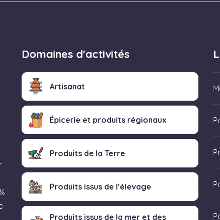
Domaines d'activités
L
Artisanat
M
Épicerie et produits régionaux
Po
P
Produits de la Terre
r
P
Produits issus de l’élevage
 %
e
Po
Produits issus de la mer et des