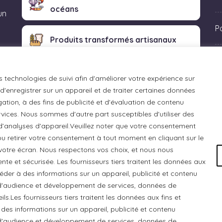
océans
un
P
Produits transformés artisanaux
 «
s technologies de suivi afin d'améliorer votre expérience sur
'enregistrer sur un appareil et de traiter certaines données
ation, à des fins de publicité et d'évaluation de contenu
ices. Nous sommes d'autre part susceptibles d'utiliser des
 d’analyses d'appareil.Veuillez noter que votre consentement
u retirer votre consentement à tout moment en cliquant sur le
otre écran. Nous respectons vos choix, et nous nous
e et sécurisée. Les fournisseurs tiers traitent les données aux
ccéder à des informations sur un appareil, publicité et contenu
e d'audience et développement de services, données de
ls.Les fournisseurs tiers traitent les données aux fins et
 Chats Gourmets Ltd. tient à souligner que ses installations,
 des informations sur un appareil, publicité et contenu
 cédé du peuple algonquin anichinabé. Nous reconnaissons et r
e d'audience et développement de services, données de