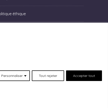
olitique éthique
Personnaliser
Tout rejeter
Accepter tout
 situées au 511 Lacolle Way (Ottawa-Orléans),
emercions les peuples autochtones qui sont les