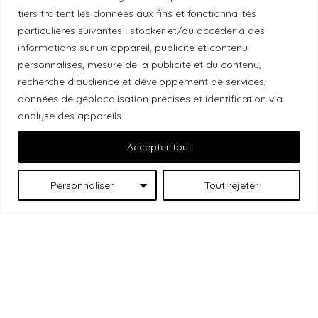
tiers traitent les données aux fins et fonctionnalités
Local Market, marque portée par la société Les
particulières suivantes : stocker et/ou accéder à des
Chats Gourmets Ltd. tient à souligner que ses
informations sur un appareil, publicité et contenu
installations, situées au 511 Lacolle Way (Ottawa-
personnalisés, mesure de la publicité et du contenu,
recherche d'audience et développement de services,
Orléans), se trouvent sur le territoire traditionnel non
données de géolocalisation précises et identification via
cédé du peuple algonquin anichinabé. Nous
analyse des appareils.
reconnaissons et remercions les peuples
autochtones qui sont les gardiens historiques et
Accepter tout
actuels de ces terres.
Personnaliser
Tout rejeter
Les
© 2026 Local Market
– Un projet porté par
Chats Gourmets
. Tous droits réservés.