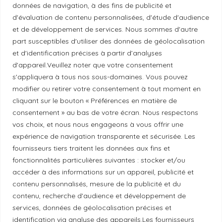
Mentions légales
données de navigation, à des fins de publicité et
d'évaluation de contenu personnalisées, d'étude d'audience
et de développement de services. Nous sommes d'autre
Politique de confidentialité
part susceptibles d'utiliser des données de géolocalisation
et d'identification précises à partir d’analyses
d'appareil.Veuillez noter que votre consentement
Principes de publication
s'appliquera à tous nos sous-domaines. Vous pouvez
modifier ou retirer votre consentement à tout moment en
Politique de correction
cliquant sur le bouton « Préférences en matière de
consentement » au bas de votre écran. Nous respectons
vos choix, et nous nous engageons à vous offrir une
Politique de diversité
expérience de navigation transparente et sécurisée. Les
fournisseurs tiers traitent les données aux fins et
fonctionnalités particulières suivantes : stocker et/ou
Politique éthique
accéder à des informations sur un appareil, publicité et
contenu personnalisés, mesure de la publicité et du
contenu, recherche d'audience et développement de
services, données de géolocalisation précises et
Reconnaissance du territoire
identification via analyse des appareils.Les fournisseurs