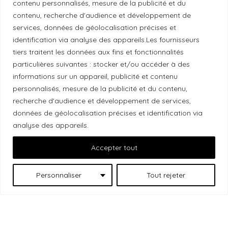
contenu personnalisés, mesure de la publicité et du
contenu, recherche d'audience et développement de
services, données de géolocalisation précises et
Reconnaissance du territoire
identification via analyse des appareils.Les fournisseurs
tiers traitent les données aux fins et fonctionnalités
Local Market, marque portée par la société Les
particulières suivantes : stocker et/ou accéder à des
Chats Gourmets Ltd. tient à souligner que ses
informations sur un appareil, publicité et contenu
installations, situées au 511 Lacolle Way (Ottawa-
personnalisés, mesure de la publicité et du contenu,
Orléans), se trouvent sur le territoire traditionnel non
recherche d'audience et développement de services,
cédé du peuple algonquin anichinabé. Nous
données de géolocalisation précises et identification via
reconnaissons et remercions les peuples
analyse des appareils.
autochtones qui sont les gardiens historiques et
Accepter tout
actuels de ces terres.
Personnaliser
Tout rejeter
Les
© 2026 Local Market
– Un projet porté par