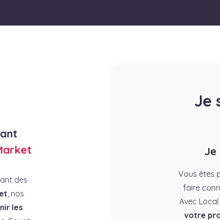
Je 
rant
Market
Je
Vous êtes p
rant des
faire conn
et
, nos
Avec Local
ir les
votre pro