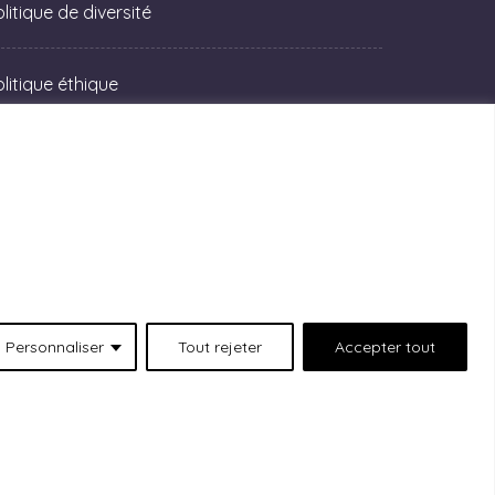
litique de diversité
olitique éthique
Personnaliser
Tout rejeter
Accepter tout
 situées au 511 Lacolle Way (Ottawa-Orléans),