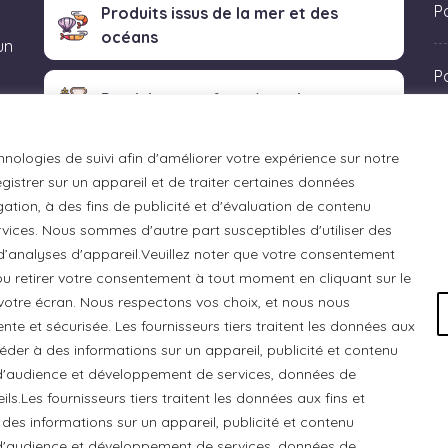
Po
Produits issus de la mer et des
océans
un
P
Produits transformés artisanaux
 «
hnologies de suivi afin d'améliorer votre expérience sur notre
istrer sur un appareil et de traiter certaines données
ation, à des fins de publicité et d'évaluation de contenu
ices. Nous sommes d'autre part susceptibles d'utiliser des
 d’analyses d'appareil.Veuillez noter que votre consentement
u retirer votre consentement à tout moment en cliquant sur le
otre écran. Nous respectons vos choix, et nous nous
e et sécurisée. Les fournisseurs tiers traitent les données aux
ccéder à des informations sur un appareil, publicité et contenu
e d'audience et développement de services, données de
ls.Les fournisseurs tiers traitent les données aux fins et
 des informations sur un appareil, publicité et contenu
 Chats Gourmets Ltd. tient à souligner que ses installations,
e d'audience et développement de services, données de