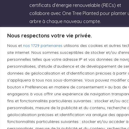
certificats d’énergie renouvelable (RECs) et
collabore avec One Tree Planted pour planter 
arbre à chaque nouveau compte.
Rejoignez GreenGeeks dès aujourd’hui et
Nous respectons votre vie privée.
offrez à votre site un hébergement labellisé
Nous et
nos 1729 partenaires
utilisons des cookies et autres tec
Green Web Hosting » performant qui
site internet. Nous sommes susceptibles de stocker et/ou d'enreg
respecte la planète ! (Lien affilié)
personnelles telles que votre adresse IP et vos données de navig
personnalisées, d'étude d'audience et de développement de serv
Essayez GreenGeeks
données de géolocalisation et d'identification précises à partir
s'appliquera à tous nos sous-domaines. Vous pouvez modifier o
bouton « Préférences en matière de consentement » au bas de v
engageons à vous offrir une expérience de navigation transparent
fins et fonctionnalités particulières suivantes : stocker et/ou a
personnalisés, mesure de la publicité et du contenu, recherch
Reconnaissance du territoire
géolocalisation précises et identification via analyse des apparei
fonctionnalités particulières suivantes : stocker et/ou accéder à
Local Market, marque portée par la société Les
personnalisés, mesure de la publicité et du contenu, recherch