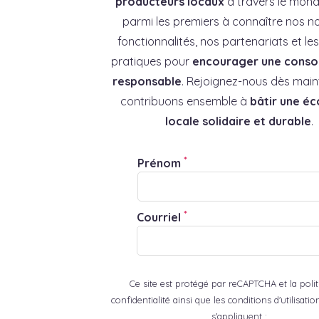
producteurs locaux
à travers le mond
parmi les premiers à connaître nos no
fonctionnalités, nos partenariats et l
pratiques pour
encourager une cons
responsable
. Rejoignez-nous dès main
contribuons ensemble à
bâtir une é
locale solidaire et durable
.
*
Prénom
*
Courriel
Ce site est protégé par reCAPTCHA et la poli
confidentialité ainsi que les conditions d'utilisat
s'appliquent :