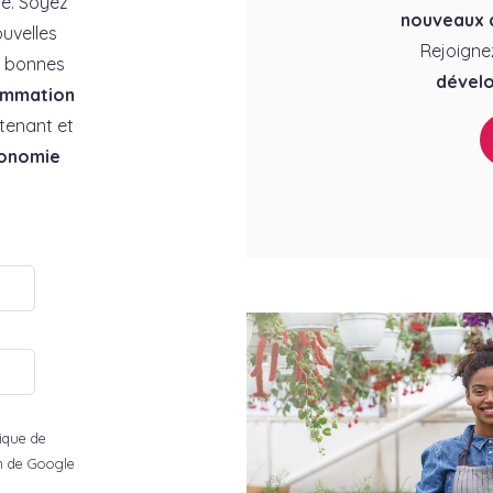
e. Soyez
nouveaux c
uvelles
Rejoigne
es bonnes
dévelo
ommation
tenant et
conomie
tique de
ion de Google