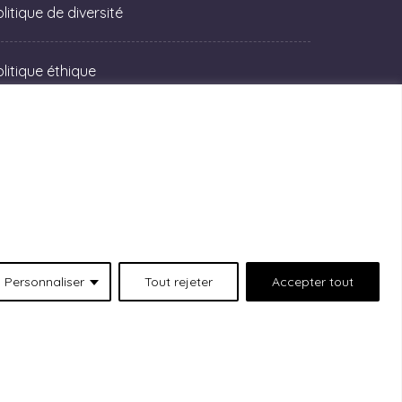
litique de diversité
olitique éthique
Personnaliser
Tout rejeter
Accepter tout
 situées au 511 Lacolle Way (Ottawa-Orléans),