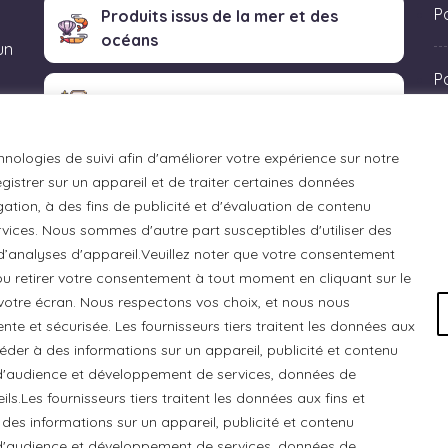
Po
Produits issus de la mer et des
océans
un
P
Produits transformés artisanaux
 «
hnologies de suivi afin d'améliorer votre expérience sur notre
istrer sur un appareil et de traiter certaines données
ation, à des fins de publicité et d'évaluation de contenu
ices. Nous sommes d'autre part susceptibles d'utiliser des
 d’analyses d'appareil.Veuillez noter que votre consentement
u retirer votre consentement à tout moment en cliquant sur le
otre écran. Nous respectons vos choix, et nous nous
e et sécurisée. Les fournisseurs tiers traitent les données aux
ccéder à des informations sur un appareil, publicité et contenu
e d'audience et développement de services, données de
ls.Les fournisseurs tiers traitent les données aux fins et
 des informations sur un appareil, publicité et contenu
 Chats Gourmets Ltd. tient à souligner que ses installations,
e d'audience et développement de services, données de