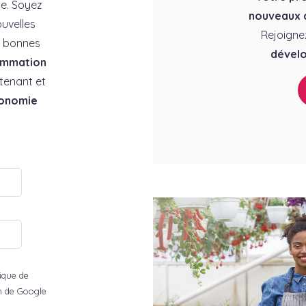
e. Soyez
nouveaux c
uvelles
Rejoigne
es bonnes
dévelo
ommation
tenant et
conomie
tique de
ion de Google