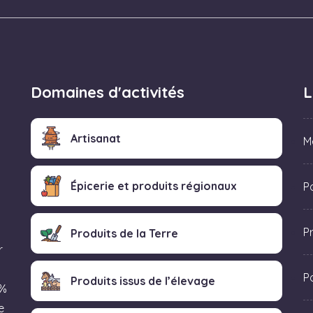
Domaines d'activités
L
Artisanat
M
Épicerie et produits régionaux
Po
P
Produits de la Terre
r
P
Produits issus de l’élevage
 %
e