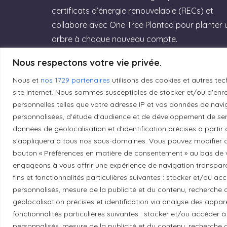
certificats d’énergie renouvelable (RECs) et
collabore avec One Tree Planted pour planter 
arbre à chaque nouveau compte.
Rejoignez GreenGeeks dès aujourd’hui et
Nous respectons votre vie privée.
offrez à votre site un hébergement labellisé
Nous et
nos 1729 partenaires
utilisons des cookies et autres tec
Green Web Hosting » performant qui
site internet. Nous sommes susceptibles de stocker et/ou d'enreg
respecte la planète ! (Lien affilié)
personnelles telles que votre adresse IP et vos données de navig
personnalisées, d'étude d'audience et de développement de serv
données de géolocalisation et d'identification précises à partir
Essayez GreenGeeks
s'appliquera à tous nos sous-domaines. Vous pouvez modifier o
bouton « Préférences en matière de consentement » au bas de v
engageons à vous offrir une expérience de navigation transparent
fins et fonctionnalités particulières suivantes : stocker et/ou a
personnalisés, mesure de la publicité et du contenu, recherch
Reconnaissance du territoire
géolocalisation précises et identification via analyse des apparei
fonctionnalités particulières suivantes : stocker et/ou accéder à
Local Market, marque portée par la société Les
personnalisés, mesure de la publicité et du contenu, recherch