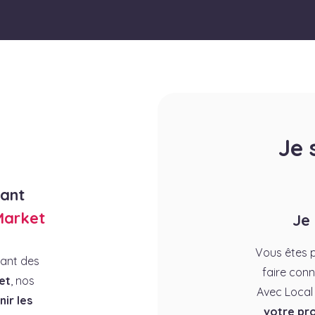
Je 
rant
Market
Je
Vous êtes p
rant des
faire conn
et
, nos
Avec Local
ir les
votre pro