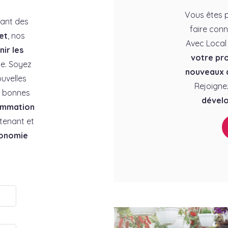
Vous êtes p
rant des
faire conn
et
, nos
Avec Local
ir les
votre pro
e. Soyez
nouveaux c
uvelles
Rejoigne
es bonnes
dévelo
ommation
tenant et
conomie