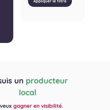
Appliquer le filtre
suis un
producteur
local
 veux
gagner en visibilité
.