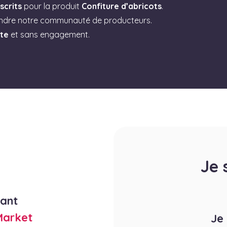
scrits
pour la produit
Confiture d’abricots
.
indre notre communauté de producteurs.
ite
et sans engagement.
Je 
rant
Market
Je