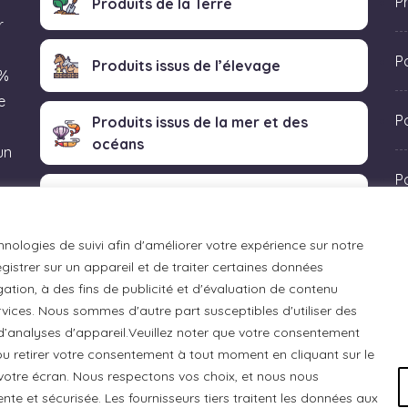
P
Produits de la Terre
r
P
Produits issus de l’élevage
 %
e
Po
Produits issus de la mer et des
océans
un
P
Produits transformés artisanaux
 «
hnologies de suivi afin d'améliorer votre expérience sur notre
istrer sur un appareil et de traiter certaines données
ation, à des fins de publicité et d'évaluation de contenu
ices. Nous sommes d'autre part susceptibles d'utiliser des
 d’analyses d'appareil.Veuillez noter que votre consentement
u retirer votre consentement à tout moment en cliquant sur le
otre écran. Nous respectons vos choix, et nous nous
e et sécurisée. Les fournisseurs tiers traitent les données aux