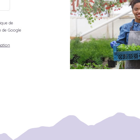
tique de
ion de Google
sation