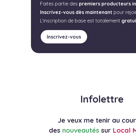
Faites partie des
premiers producteurs in
Inscrivez-vous dès maintenant
pour rejo
L'inscription de base est totalement
gratu
Inscrivez-vous
Infolettre
Je veux me tenir au cou
des
nouveautés
sur
Local 