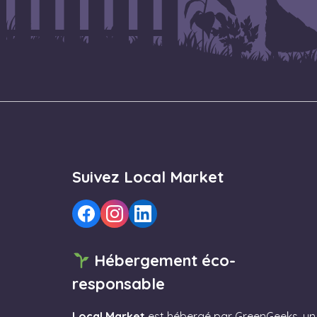
Suivez Local Market
Hébergement éco-
responsable
Local Market
est hébergé par
GreenGeeks
, un