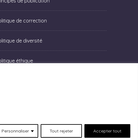
rincipes de publication
olitique de correction
litique de diversité
olitique éthique
Personnaliser
Tout rejeter
Accepter tout