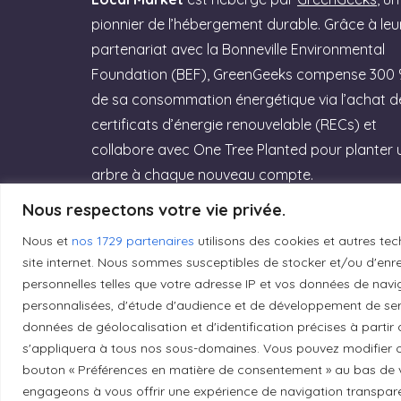
pionnier de l’hébergement durable. Grâce à leu
partenariat avec la Bonneville Environmental
Foundation (BEF), GreenGeeks compense 300
de sa consommation énergétique via l’achat d
certificats d’énergie renouvelable (RECs) et
collabore avec One Tree Planted pour planter 
arbre à chaque nouveau compte.
Nous respectons votre vie privée.
Rejoignez GreenGeeks dès aujourd’hui et
offrez à votre site un hébergement labellisé
Nous et
nos 1729 partenaires
utilisons des cookies et autres tec
site internet. Nous sommes susceptibles de stocker et/ou d'enreg
Green Web Hosting » performant qui
personnelles telles que votre adresse IP et vos données de navig
respecte la planète ! (Lien affilié)
personnalisées, d'étude d'audience et de développement de serv
données de géolocalisation et d'identification précises à partir
Essayez GreenGeeks
s'appliquera à tous nos sous-domaines. Vous pouvez modifier o
bouton « Préférences en matière de consentement » au bas de v
engageons à vous offrir une expérience de navigation transparent