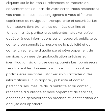
cliquant sur le bouton « Préférences en matière de
Politique de correction
consentement » au bas de votre écran. Nous respectons
vos choix, et nous nous engageons à vous offrir une
Politique de diversité
expérience de navigation transparente et sécurisée. Les
fournisseurs tiers traitent les données aux fins et
fonctionnalités particulières suivantes : stocker et/ou
Politique éthique
accéder à des informations sur un appareil, publicité et
contenu personnalisés, mesure de la publicité et du
contenu, recherche d'audience et développement de
services, données de géolocalisation précises et
identification via analyse des appareils.Les fournisseurs
Reconnaissance du territoire
tiers traitent les données aux fins et fonctionnalités
Local Market, marque portée par la société Les
particulières suivantes : stocker et/ou accéder à des
informations sur un appareil, publicité et contenu
Chats Gourmets Ltd. tient à souligner que ses
personnalisés, mesure de la publicité et du contenu,
installations, situées au 511 Lacolle Way (Ottawa-
recherche d'audience et développement de services,
Orléans), se trouvent sur le territoire traditionnel non
données de géolocalisation précises et identification via
cédé du peuple algonquin anichinabé. Nous
analyse des appareils.
reconnaissons et remercions les peuples