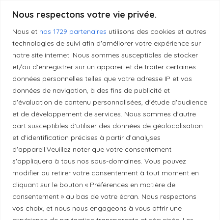
Produits transformés artisanaux
Nous respectons votre vie privée.
Nous et
nos 1729 partenaires
utilisons des cookies et autres
technologies de suivi afin d'améliorer votre expérience sur
Liens utiles
notre site internet. Nous sommes susceptibles de stocker
et/ou d'enregistrer sur un appareil et de traiter certaines
données personnelles telles que votre adresse IP et vos
Mentions légales
données de navigation, à des fins de publicité et
d'évaluation de contenu personnalisées, d'étude d'audience
et de développement de services. Nous sommes d'autre
Politique de confidentialité
part susceptibles d'utiliser des données de géolocalisation
et d'identification précises à partir d’analyses
Principes de publication
d'appareil.Veuillez noter que votre consentement
s'appliquera à tous nos sous-domaines. Vous pouvez
modifier ou retirer votre consentement à tout moment en
Politique de correction
cliquant sur le bouton « Préférences en matière de
consentement » au bas de votre écran. Nous respectons
vos choix, et nous nous engageons à vous offrir une
Politique de diversité
expérience de navigation transparente et sécurisée. Les