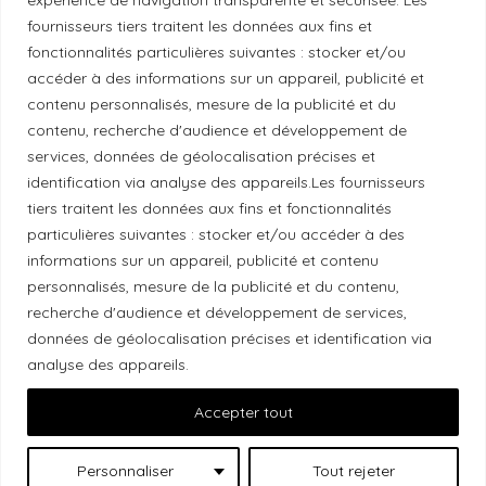
fournisseurs tiers traitent les données aux fins et
fonctionnalités particulières suivantes : stocker et/ou
Politique éthique
accéder à des informations sur un appareil, publicité et
contenu personnalisés, mesure de la publicité et du
contenu, recherche d'audience et développement de
services, données de géolocalisation précises et
Reconnaissance du territoire
identification via analyse des appareils.Les fournisseurs
tiers traitent les données aux fins et fonctionnalités
Local Market, marque portée par la société Les
particulières suivantes : stocker et/ou accéder à des
Chats Gourmets Ltd. tient à souligner que ses
informations sur un appareil, publicité et contenu
installations, situées au 511 Lacolle Way (Ottawa-
personnalisés, mesure de la publicité et du contenu,
Orléans), se trouvent sur le territoire traditionnel non
recherche d'audience et développement de services,
données de géolocalisation précises et identification via
cédé du peuple algonquin anichinabé. Nous
analyse des appareils.
reconnaissons et remercions les peuples
autochtones qui sont les gardiens historiques et
Accepter tout
actuels de ces terres.
Personnaliser
Tout rejeter