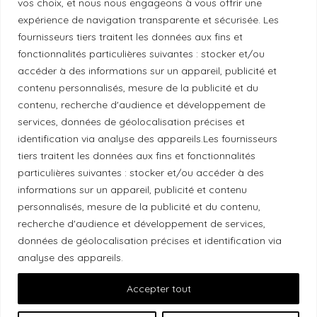
vos choix, et nous nous engageons à vous offrir une
Politique de diversité
expérience de navigation transparente et sécurisée. Les
fournisseurs tiers traitent les données aux fins et
Politique éthique
fonctionnalités particulières suivantes : stocker et/ou
accéder à des informations sur un appareil, publicité et
contenu personnalisés, mesure de la publicité et du
contenu, recherche d'audience et développement de
services, données de géolocalisation précises et
Reconnaissance du territoire
identification via analyse des appareils.Les fournisseurs
tiers traitent les données aux fins et fonctionnalités
Local Market, marque portée par la société Les
particulières suivantes : stocker et/ou accéder à des
Chats Gourmets Ltd. tient à souligner que ses
informations sur un appareil, publicité et contenu
installations, situées au 511 Lacolle Way (Ottawa-
personnalisés, mesure de la publicité et du contenu,
Orléans), se trouvent sur le territoire traditionnel non
recherche d'audience et développement de services,
cédé du peuple algonquin anichinabé. Nous
données de géolocalisation précises et identification via
reconnaissons et remercions les peuples
analyse des appareils.
autochtones qui sont les gardiens historiques et
Accepter tout
actuels de ces terres.