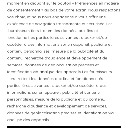
moment en cliquant sur le bouton « Préférences en matière
Politique de correction
de consentement » au bas de votre écran. Nous respectons
vos choix, et nous nous engageons à vous offrir une
Politique de diversité
expérience de navigation transparente et sécurisée. Les
fournisseurs tiers traitent les données aux fins et
fonctionnalités particulières suivantes : stocker et/ou
Politique éthique
accéder à des informations sur un appareil, publicité et
contenu personnalisés, mesure de la publicité et du
contenu, recherche d'audience et développement de
services, données de géolocalisation précises et
identification via analyse des appareils.Les fournisseurs
Reconnaissance du territoire
tiers traitent les données aux fins et fonctionnalités
Local Market, marque portée par la société Les
particulières suivantes : stocker et/ou accéder à des
informations sur un appareil, publicité et contenu
Chats Gourmets Ltd. tient à souligner que ses
personnalisés, mesure de la publicité et du contenu,
installations, situées au 511 Lacolle Way (Ottawa-
recherche d'audience et développement de services,
Orléans), se trouvent sur le territoire traditionnel non
données de géolocalisation précises et identification via
cédé du peuple algonquin anichinabé. Nous
analyse des appareils.
reconnaissons et remercions les peuples