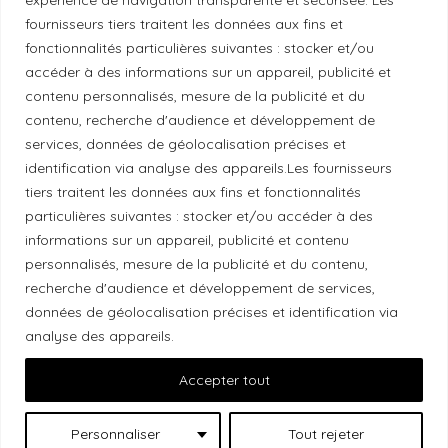
Politique éthique
fournisseurs tiers traitent les données aux fins et
fonctionnalités particulières suivantes : stocker et/ou
accéder à des informations sur un appareil, publicité et
contenu personnalisés, mesure de la publicité et du
Reconnaissance du territoire
contenu, recherche d'audience et développement de
services, données de géolocalisation précises et
Local Market, marque portée par la société Les
identification via analyse des appareils.Les fournisseurs
Chats Gourmets Ltd. tient à souligner que ses
tiers traitent les données aux fins et fonctionnalités
particulières suivantes : stocker et/ou accéder à des
installations, situées au 511 Lacolle Way (Ottawa-
informations sur un appareil, publicité et contenu
Orléans), se trouvent sur le territoire traditionnel non
personnalisés, mesure de la publicité et du contenu,
cédé du peuple algonquin anichinabé. Nous
recherche d'audience et développement de services,
reconnaissons et remercions les peuples
données de géolocalisation précises et identification via
autochtones qui sont les gardiens historiques et
analyse des appareils.
actuels de ces terres.
Accepter tout
Personnaliser
Tout rejeter