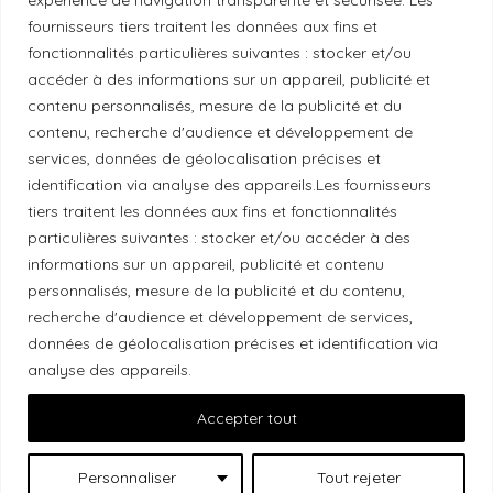
fournisseurs tiers traitent les données aux fins et
fonctionnalités particulières suivantes : stocker et/ou
Politique éthique
accéder à des informations sur un appareil, publicité et
contenu personnalisés, mesure de la publicité et du
contenu, recherche d'audience et développement de
services, données de géolocalisation précises et
Reconnaissance du territoire
identification via analyse des appareils.Les fournisseurs
tiers traitent les données aux fins et fonctionnalités
Local Market, marque portée par la société Les
particulières suivantes : stocker et/ou accéder à des
Chats Gourmets Ltd. tient à souligner que ses
informations sur un appareil, publicité et contenu
installations, situées au 511 Lacolle Way (Ottawa-
personnalisés, mesure de la publicité et du contenu,
Orléans), se trouvent sur le territoire traditionnel non
recherche d'audience et développement de services,
données de géolocalisation précises et identification via
cédé du peuple algonquin anichinabé. Nous
analyse des appareils.
reconnaissons et remercions les peuples
autochtones qui sont les gardiens historiques et
Accepter tout
actuels de ces terres.
Personnaliser
Tout rejeter