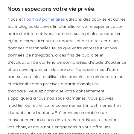
Produits transformés artisanaux
Nous respectons votre vie privée.
Nous et
nos 1729 partenaires
utilisons des cookies et autres
technologies de suivi afin d'améliorer votre expérience sur
Liens utiles
notre site internet. Nous sommes susceptibles de stocker
et/ou d'enregistrer sur un appareil et de traiter certaines
données personnelles telles que votre adresse IP et vos
Mentions légales
données de navigation, à des fins de publicité et
d'évaluation de contenu personnalisées, d'étude d'audience
et de développement de services. Nous sommes d'autre
Politique de confidentialité
part susceptibles d'utiliser des données de géolocalisation
et d'identification précises à partir d’analyses
d'appareil.Veuillez noter que votre consentement
Principes de publication
s'appliquera à tous nos sous-domaines. Vous pouvez
modifier ou retirer votre consentement à tout moment en
Politique de correction
cliquant sur le bouton « Préférences en matière de
consentement » au bas de votre écran. Nous respectons
vos choix, et nous nous engageons à vous offrir une
Politique de diversité
expérience de navigation transparente et sécurisée. Les