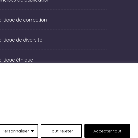
olitique de correction
litique de diversité
olitique éthique
Personnaliser
Tout rejeter
Accepter tout