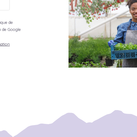
tique de
ion de Google
sation