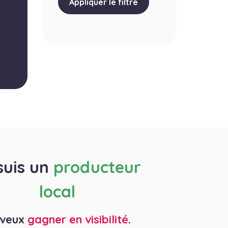
Appliquer le filtre
suis un
producteur
local
 veux
gagner en visibilité
.