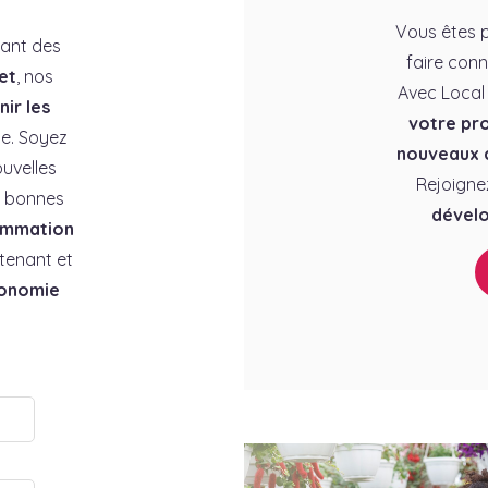
Vous êtes p
rant des
faire conn
et
, nos
Avec Local
ir les
votre pro
e. Soyez
nouveaux c
uvelles
Rejoigne
es bonnes
dévelo
ommation
tenant et
conomie