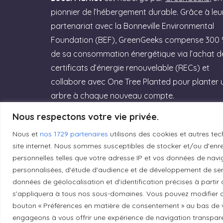
pionnier de l’hébergement durable. Grâce à leu
partenariat avec la Bonneville Environmental
Foundation (BEF), GreenGeeks compense 300
de sa consommation énergétique via l’achat d
certificats d’énergie renouvelable (RECs) et
collabore avec One Tree Planted pour planter 
arbre à chaque nouveau compte.
Nous respectons votre vie privée.
Rejoignez GreenGeeks dès aujourd’hui et
offrez à votre site un hébergement labellisé
Nous et
nos 1729 partenaires
utilisons des cookies et autres tec
Green Web Hosting » performant qui
site internet. Nous sommes susceptibles de stocker et/ou d'enreg
personnelles telles que votre adresse IP et vos données de navig
respecte la planète ! (Lien affilié)
personnalisées, d'étude d'audience et de développement de serv
données de géolocalisation et d'identification précises à partir
Essayez GreenGeeks
s'appliquera à tous nos sous-domaines. Vous pouvez modifier o
bouton « Préférences en matière de consentement » au bas de v
engageons à vous offrir une expérience de navigation transparent