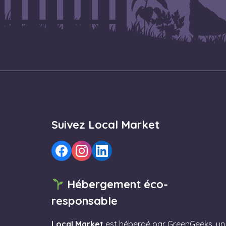
Suivez Local Market
Hébergement éco-
responsable
Local Market
est hébergé par
GreenGeeks
, un