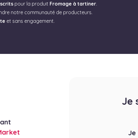
scrits
pour la produit
Fromage à tartiner
.
indre notre communauté de producteurs.
ite
et sans engagement.
Je 
rant
Market
Je