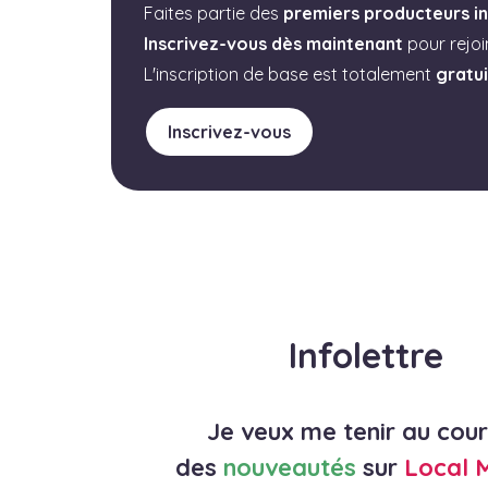
Faites partie des
premiers producteurs in
Inscrivez-vous dès maintenant
pour rejo
L'inscription de base est totalement
gratu
Inscrivez-vous
Infolettre
Je veux me tenir au cou
des
nouveautés
sur
Local 