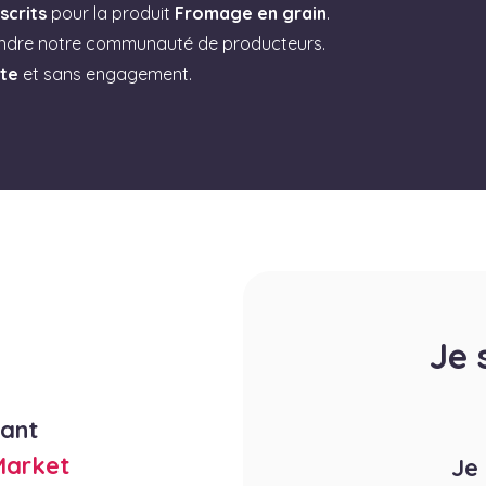
scrits
pour la produit
Fromage en grain
.
indre notre communauté de producteurs.
ite
et sans engagement.
Je 
rant
Market
Je