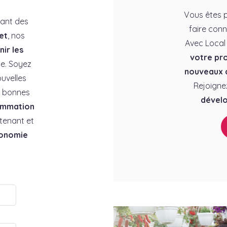
Vous êtes p
rant des
faire conn
et
, nos
Avec Local
ir les
votre pro
e. Soyez
nouveaux c
uvelles
Rejoigne
es bonnes
dévelo
ommation
tenant et
conomie