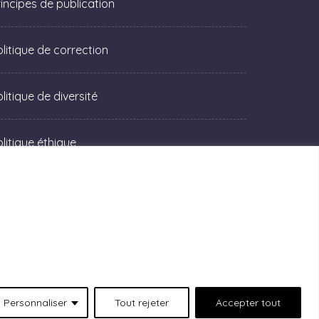
rincipes de publication
olitique de correction
litique de diversité
olitique éthique
Personnaliser
Tout rejeter
Accepter tout