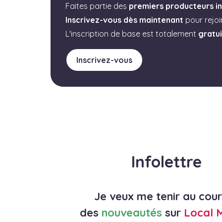
Faites partie des
premiers producteurs in
Inscrivez-vous dès maintenant
pour rejo
L'inscription de base est totalement
gratu
Inscrivez-vous
Infolettre
Je veux me tenir au cou
des
nouveautés
sur
Local 