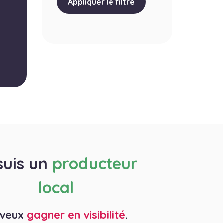
Appliquer le filtre
suis un
producteur
local
 veux
gagner en visibilité
.