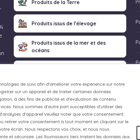
P
Produits de la Terre
r
P
Produits issus de l’élevage
 %
e
Po
Produits issus de la mer et des
océans
un
P
Produits transformés artisanaux
 «
hnologies de suivi afin d'améliorer votre expérience sur notre
istrer sur un appareil et de traiter certaines données
ation, à des fins de publicité et d'évaluation de contenu
ices. Nous sommes d'autre part susceptibles d'utiliser des
 d’analyses d'appareil.Veuillez noter que votre consentement
u retirer votre consentement à tout moment en cliquant sur le
otre écran. Nous respectons vos choix, et nous nous
e et sécurisée. Les fournisseurs tiers traitent les données aux