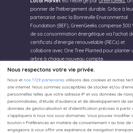
Local Market
est hébergé par
GreenGeeks
, un
pionnier de l’hébergement durable. Grâce à leu
partenariat avec la Bonneville Environmental
Foundation (BEF), GreenGeeks compense 300
de sa consommation énergétique via l’achat d
certificats d’énergie renouvelable (RECs) et
collabore avec One Tree Planted pour planter 
arbre à chaque nouveau compte.
Nous respectons votre vie privée.
Rejoignez GreenGeeks dès aujourd’hui et
offrez à votre site un hébergement labellisé
Nous et
nos 1729 partenaires
utilisons des cookies et autres tec
site internet. Nous sommes susceptibles de stocker et/ou d'enreg
Green Web Hosting » performant qui
personnelles telles que votre adresse IP et vos données de navig
respecte la planète ! (Lien affilié)
personnalisées, d'étude d'audience et de développement de serv
données de géolocalisation et d'identification précises à partir
Essayez GreenGeeks
s'appliquera à tous nos sous-domaines. Vous pouvez modifier o
bouton « Préférences en matière de consentement » au bas de v
engageons à vous offrir une expérience de navigation transparent