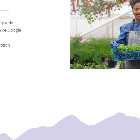
tique de
ion de Google
sation