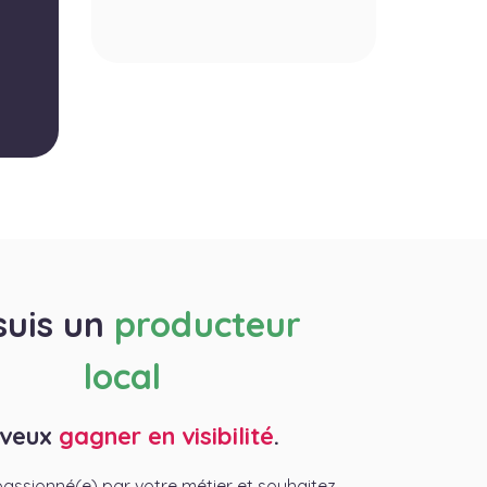
suis un
producteur
local
 veux
gagner en visibilité
.
assionné(e) par votre métier et souhaitez