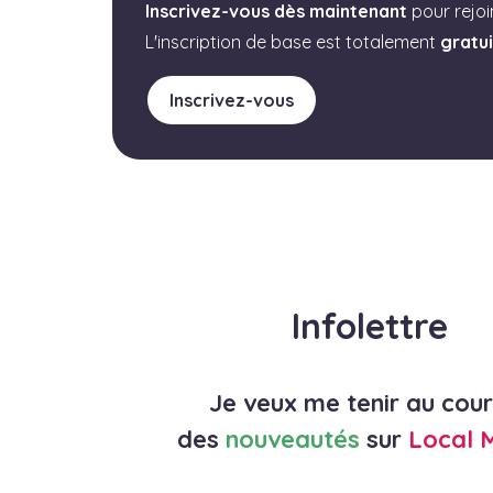
Inscrivez-vous dès maintenant
pour rejo
L'inscription de base est totalement
gratu
Inscrivez-vous
Infolettre
Je veux me tenir au cou
des
nouveautés
sur
Local 