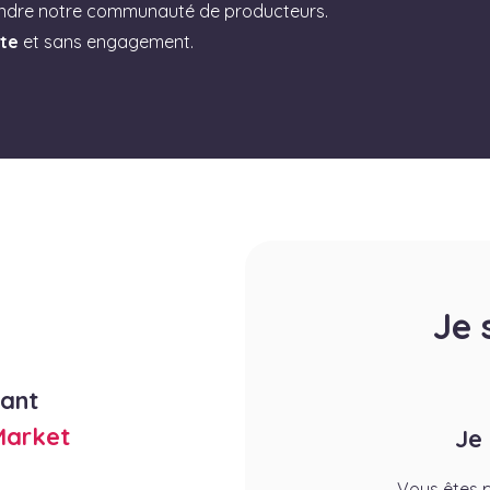
indre notre communauté de producteurs.
ite
et sans engagement.
Je 
rant
Market
Je
Vous êtes p