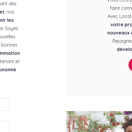
rant des
faire conn
et
, nos
Avec Local
ir les
votre pro
e. Soyez
nouveaux c
uvelles
Rejoigne
es bonnes
dévelo
ommation
tenant et
conomie