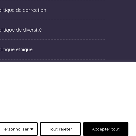
olitique de correction
litique de diversité
olitique éthique
Personnaliser
Tout rejeter
Accepter tout