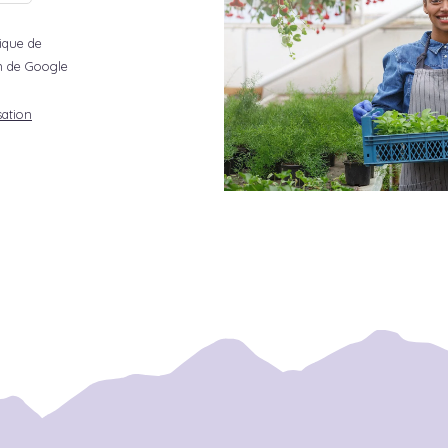
tique de
ion de Google
sation