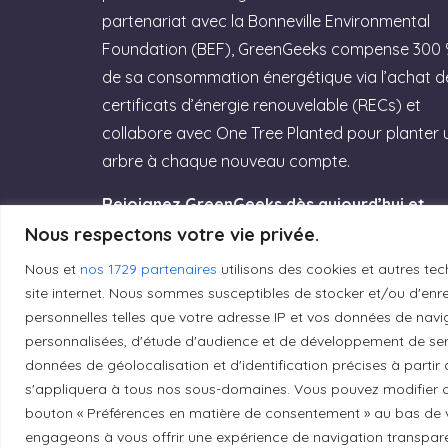
partenariat avec la Bonneville Environmental
Foundation (BEF), GreenGeeks compense 300
de sa consommation énergétique via l’achat d
certificats d’énergie renouvelable (RECs) et
collabore avec One Tree Planted pour planter 
arbre à chaque nouveau compte.
Rejoignez GreenGeeks dès aujourd’hui et
offrez à votre site un hébergement labellisé
Nous respectons votre vie privée.
Green Web Hosting » performant qui
Nous et
nos 1729 partenaires
utilisons des cookies et autres tec
respecte la planète ! (Lien affilié)
site internet. Nous sommes susceptibles de stocker et/ou d'enreg
personnelles telles que votre adresse IP et vos données de navig
Essayez GreenGeeks
personnalisées, d'étude d'audience et de développement de serv
données de géolocalisation et d'identification précises à partir
s'appliquera à tous nos sous-domaines. Vous pouvez modifier o
bouton « Préférences en matière de consentement » au bas de v
engageons à vous offrir une expérience de navigation transparent