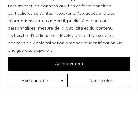
tiers traitent les données aux fins et fonctionnalités
Local Market, marque portée par la société Les
particulières suivantes : stocker et/ou accéder à des
Chats Gourmets Ltd. tient à souligner que ses
informations sur un appareil, publicité et contenu
installations, situées au 511 Lacolle Way (Ottawa-
personnalisés, mesure de la publicité et du contenu,
Orléans), se trouvent sur le territoire traditionnel non
recherche d'audience et développement de services,
données de géolocalisation précises et identification via
cédé du peuple algonquin anichinabé. Nous
analyse des appareils.
reconnaissons et remercions les peuples
autochtones qui sont les gardiens historiques et
Accepter tout
actuels de ces terres.
Personnaliser
Tout rejeter
Les
© 2026 Local Market
– Un projet porté par
Chats Gourmets
. Tous droits réservés.