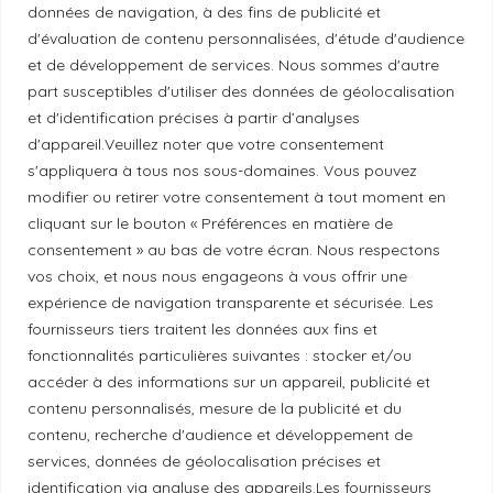
Mentions légales
données de navigation, à des fins de publicité et
d'évaluation de contenu personnalisées, d'étude d'audience
et de développement de services. Nous sommes d'autre
Politique de confidentialité
part susceptibles d'utiliser des données de géolocalisation
et d'identification précises à partir d’analyses
Principes de publication
d'appareil.Veuillez noter que votre consentement
s'appliquera à tous nos sous-domaines. Vous pouvez
modifier ou retirer votre consentement à tout moment en
Politique de correction
cliquant sur le bouton « Préférences en matière de
consentement » au bas de votre écran. Nous respectons
vos choix, et nous nous engageons à vous offrir une
Politique de diversité
expérience de navigation transparente et sécurisée. Les
fournisseurs tiers traitent les données aux fins et
fonctionnalités particulières suivantes : stocker et/ou
Politique éthique
accéder à des informations sur un appareil, publicité et
contenu personnalisés, mesure de la publicité et du
contenu, recherche d'audience et développement de
services, données de géolocalisation précises et
Reconnaissance du territoire
identification via analyse des appareils.Les fournisseurs