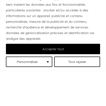
Local Market, marque portée par la société Les
tiers traitent les données aux fins et fonctionnalités
particulières suivantes : stocker et/ou accéder à des
Chats Gourmets Ltd. tient à souligner que ses
informations sur un appareil, publicité et contenu
installations, situées au 511 Lacolle Way (Ottawa-
personnalisés, mesure de la publicité et du contenu,
Orléans), se trouvent sur le territoire traditionnel non
recherche d'audience et développement de services,
cédé du peuple algonquin anichinabé. Nous
données de géolocalisation précises et identification via
reconnaissons et remercions les peuples
analyse des appareils.
autochtones qui sont les gardiens historiques et
Accepter tout
actuels de ces terres.
Personnaliser
Tout rejeter
Les
© 2026 Local Market
– Un projet porté par
Chats Gourmets
. Tous droits réservés.