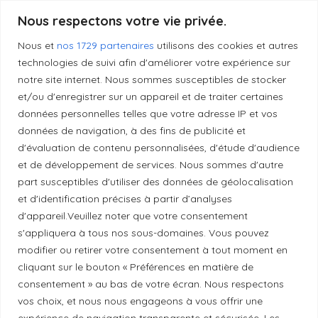
Produits transformés artisanaux
Nous respectons votre vie privée.
Nous et
nos 1729 partenaires
utilisons des cookies et autres
technologies de suivi afin d'améliorer votre expérience sur
notre site internet. Nous sommes susceptibles de stocker
Liens utiles
et/ou d'enregistrer sur un appareil et de traiter certaines
données personnelles telles que votre adresse IP et vos
données de navigation, à des fins de publicité et
Mentions légales
d'évaluation de contenu personnalisées, d'étude d'audience
et de développement de services. Nous sommes d'autre
Politique de confidentialité
part susceptibles d'utiliser des données de géolocalisation
et d'identification précises à partir d’analyses
d'appareil.Veuillez noter que votre consentement
Principes de publication
s'appliquera à tous nos sous-domaines. Vous pouvez
modifier ou retirer votre consentement à tout moment en
cliquant sur le bouton « Préférences en matière de
Politique de correction
consentement » au bas de votre écran. Nous respectons
vos choix, et nous nous engageons à vous offrir une
Politique de diversité
expérience de navigation transparente et sécurisée. Les