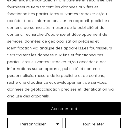
fournisseurs tiers traitent les données aux fins et
fonctionnalités particulières suivantes : stocker et/ou
Politique éthique
accéder à des informations sur un appareil, publicité et
contenu personnalisés, mesure de la publicité et du
contenu, recherche d'audience et développement de
services, données de géolocalisation précises et
Reconnaissance du territoire
identification via analyse des appareils.Les fournisseurs
tiers traitent les données aux fins et fonctionnalités
Local Market, marque portée par la société Les
particulières suivantes : stocker et/ou accéder à des
informations sur un appareil, publicité et contenu
Chats Gourmets Ltd. tient à souligner que ses
personnalisés, mesure de la publicité et du contenu,
installations, situées au 511 Lacolle Way (Ottawa-
recherche d'audience et développement de services,
Orléans), se trouvent sur le territoire traditionnel non
données de géolocalisation précises et identification via
cédé du peuple algonquin anichinabé. Nous
analyse des appareils.
reconnaissons et remercions les peuples
Accepter tout
autochtones qui sont les gardiens historiques et
actuels de ces terres.
Personnaliser
Tout rejeter