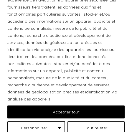
fournisseurs tiers traitent les données aux fins et
fonctionnalités particulières suivantes : stocker et/ou
Politique éthique
accéder à des informations sur un appareil, publicité et
contenu personnalisés, mesure de la publicité et du
contenu, recherche d'audience et développement de
services, données de géolocalisation précises et
identification via analyse des appareils.Les fournisseurs
Reconnaissance du territoire
tiers traitent les données aux fins et fonctionnalités
Local Market, marque portée par la société Les
particulières suivantes : stocker et/ou accéder à des
informations sur un appareil, publicité et contenu
Chats Gourmets Ltd. tient à souligner que ses
personnalisés, mesure de la publicité et du contenu,
installations, situées au 511 Lacolle Way (Ottawa-
recherche d'audience et développement de services,
Orléans), se trouvent sur le territoire traditionnel non
données de géolocalisation précises et identification via
cédé du peuple algonquin anichinabé. Nous
analyse des appareils.
reconnaissons et remercions les peuples
Accepter tout
autochtones qui sont les gardiens historiques et
actuels de ces terres.
Personnaliser
Tout rejeter