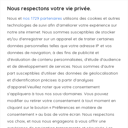
Produits transformés artisanaux
Nous respectons votre vie privée.
Nous et
nos 1729 partenaires
utilisons des cookies et autres
technologies de suivi afin d'améliorer votre expérience sur
notre site internet. Nous sommes susceptibles de stocker
Liens utiles
et/ou d'enregistrer sur un appareil et de traiter certaines
données personnelles telles que votre adresse IP et vos
données de navigation, à des fins de publicité et
Mentions légales
d'évaluation de contenu personnalisées, d'étude d'audience
et de développement de services. Nous sommes d'autre
Politique de confidentialité
part susceptibles d'utiliser des données de géolocalisation
et d'identification précises à partir d’analyses
d'appareil.Veuillez noter que votre consentement
Principes de publication
s'appliquera à tous nos sous-domaines. Vous pouvez
modifier ou retirer votre consentement à tout moment en
cliquant sur le bouton « Préférences en matière de
Politique de correction
consentement » au bas de votre écran. Nous respectons
vos choix, et nous nous engageons à vous offrir une
Politique de diversité
expérience de navigation transparente et sécurisée. Les