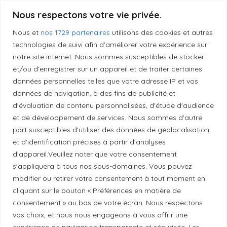
Produits transformés artisanaux
Nous respectons votre vie privée.
Nous et
nos 1729 partenaires
utilisons des cookies et autres
technologies de suivi afin d'améliorer votre expérience sur
Liens utiles
notre site internet. Nous sommes susceptibles de stocker
et/ou d'enregistrer sur un appareil et de traiter certaines
données personnelles telles que votre adresse IP et vos
Mentions légales
données de navigation, à des fins de publicité et
d'évaluation de contenu personnalisées, d'étude d'audience
et de développement de services. Nous sommes d'autre
Politique de confidentialité
part susceptibles d'utiliser des données de géolocalisation
et d'identification précises à partir d’analyses
Principes de publication
d'appareil.Veuillez noter que votre consentement
s'appliquera à tous nos sous-domaines. Vous pouvez
modifier ou retirer votre consentement à tout moment en
Politique de correction
cliquant sur le bouton « Préférences en matière de
consentement » au bas de votre écran. Nous respectons
vos choix, et nous nous engageons à vous offrir une
Politique de diversité
expérience de navigation transparente et sécurisée. Les