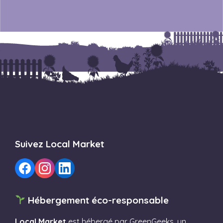
Suivez Local Market
Hébergement éco-responsable
Local Market
est hébergé par
GreenGeeks
, un