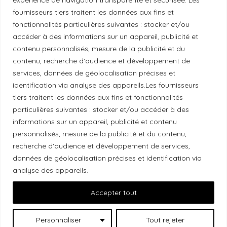
fournisseurs tiers traitent les données aux fins et
Politique éthique
fonctionnalités particulières suivantes : stocker et/ou
accéder à des informations sur un appareil, publicité et
contenu personnalisés, mesure de la publicité et du
contenu, recherche d'audience et développement de
services, données de géolocalisation précises et
Reconnaissance du territoire
identification via analyse des appareils.Les fournisseurs
tiers traitent les données aux fins et fonctionnalités
Local Market, marque portée par la société Les
particulières suivantes : stocker et/ou accéder à des
Chats Gourmets Ltd. tient à souligner que ses
informations sur un appareil, publicité et contenu
installations, situées au 511 Lacolle Way (Ottawa-
personnalisés, mesure de la publicité et du contenu,
Orléans), se trouvent sur le territoire traditionnel non
recherche d'audience et développement de services,
cédé du peuple algonquin anichinabé. Nous
données de géolocalisation précises et identification via
reconnaissons et remercions les peuples
analyse des appareils.
autochtones qui sont les gardiens historiques et
Accepter tout
actuels de ces terres.
Personnaliser
Tout rejeter