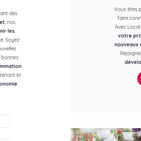
Vous êtes p
rant des
faire conn
et
, nos
Avec Local
ir les
votre pro
e. Soyez
nouveaux c
uvelles
Rejoigne
es bonnes
dévelo
ommation
tenant et
conomie