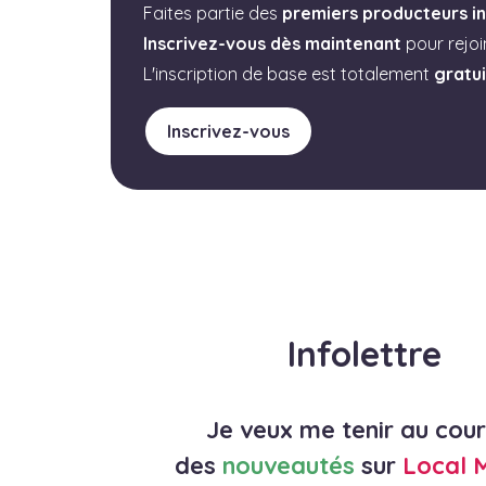
Faites partie des
premiers producteurs in
Inscrivez-vous dès maintenant
pour rejo
L'inscription de base est totalement
gratu
Inscrivez-vous
Infolettre
Je veux me tenir au cou
des
nouveautés
sur
Local 