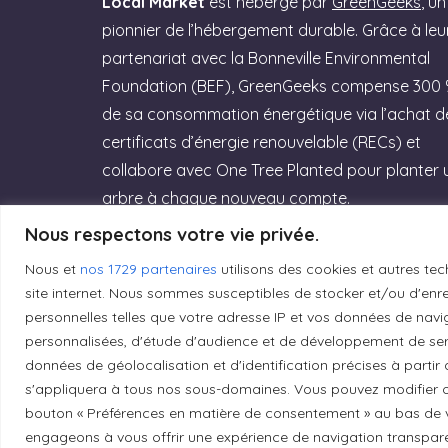
Local Market
est hébergé par
GreenGeeks
, un
pionnier de l’hébergement durable. Grâce à leu
partenariat avec la Bonneville Environmental
Foundation (BEF), GreenGeeks compense 300
de sa consommation énergétique via l’achat d
certificats d’énergie renouvelable (RECs) et
collabore avec One Tree Planted pour planter 
arbre à chaque nouveau compte.
Nous respectons votre vie privée.
Rejoignez GreenGeeks dès aujourd’hui et
offrez à votre site un hébergement labellisé
Nous et
nos 1729 partenaires
utilisons des cookies et autres tec
site internet. Nous sommes susceptibles de stocker et/ou d'enreg
Green Web Hosting » performant qui
personnelles telles que votre adresse IP et vos données de navig
respecte la planète ! (Lien affilié)
personnalisées, d'étude d'audience et de développement de serv
données de géolocalisation et d'identification précises à partir
Essayez GreenGeeks
s'appliquera à tous nos sous-domaines. Vous pouvez modifier o
bouton « Préférences en matière de consentement » au bas de v
engageons à vous offrir une expérience de navigation transparent