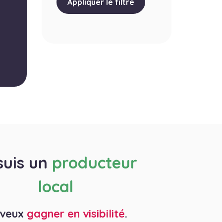
Appliquer le filtre
suis un
producteur
local
 veux
gagner en visibilité
.