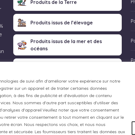
P
Produits de la Terre
r
P
Produits issus de l’élevage
 %
e
Po
Produits issus de la mer et des
océans
un
P
Produits transformés artisanaux
 «
hnologies de suivi afin d'améliorer votre expérience sur notre
istrer sur un appareil et de traiter certaines données
ation, à des fins de publicité et d'évaluation de contenu
ices. Nous sommes d'autre part susceptibles d'utiliser des
 d’analyses d'appareil.Veuillez noter que votre consentement
u retirer votre consentement à tout moment en cliquant sur le
otre écran. Nous respectons vos choix, et nous nous
e et sécurisée. Les fournisseurs tiers traitent les données aux