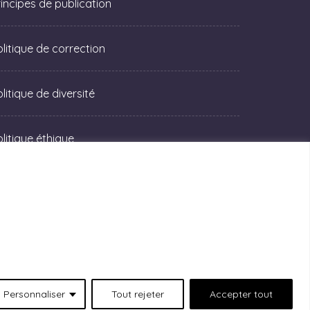
rincipes de publication
olitique de correction
litique de diversité
olitique éthique
Personnaliser
Tout rejeter
Accepter tout