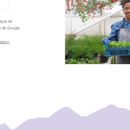
tique de
ion de Google
sation