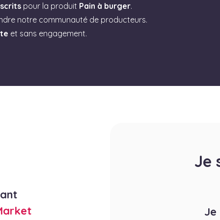
scrits
pour la produit
Pain à burger
.
indre notre communauté de producteurs.
ite
et sans engagement.
Je 
rant
Market
Je