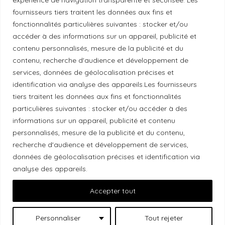
fournisseurs tiers traitent les données aux fins et
fonctionnalités particulières suivantes : stocker et/ou
Politique éthique
accéder à des informations sur un appareil, publicité et
contenu personnalisés, mesure de la publicité et du
contenu, recherche d'audience et développement de
services, données de géolocalisation précises et
Reconnaissance du territoire
identification via analyse des appareils.Les fournisseurs
tiers traitent les données aux fins et fonctionnalités
Local Market, marque portée par la société Les
particulières suivantes : stocker et/ou accéder à des
Chats Gourmets Ltd. tient à souligner que ses
informations sur un appareil, publicité et contenu
personnalisés, mesure de la publicité et du contenu,
installations, situées au 511 Lacolle Way (Ottawa-
recherche d'audience et développement de services,
Orléans), se trouvent sur le territoire traditionnel non
données de géolocalisation précises et identification via
cédé du peuple algonquin anichinabé. Nous
analyse des appareils.
reconnaissons et remercions les peuples
autochtones qui sont les gardiens historiques et
Accepter tout
actuels de ces terres.
Personnaliser
Tout rejeter