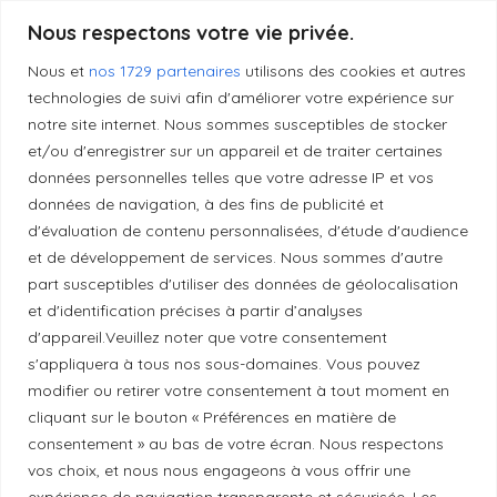
Produits transformés artisanaux
Nous respectons votre vie privée.
Nous et
nos 1729 partenaires
utilisons des cookies et autres
technologies de suivi afin d'améliorer votre expérience sur
notre site internet. Nous sommes susceptibles de stocker
Liens utiles
et/ou d'enregistrer sur un appareil et de traiter certaines
données personnelles telles que votre adresse IP et vos
Mentions légales
données de navigation, à des fins de publicité et
d'évaluation de contenu personnalisées, d'étude d'audience
et de développement de services. Nous sommes d'autre
Politique de confidentialité
part susceptibles d'utiliser des données de géolocalisation
et d'identification précises à partir d’analyses
d'appareil.Veuillez noter que votre consentement
Principes de publication
s'appliquera à tous nos sous-domaines. Vous pouvez
modifier ou retirer votre consentement à tout moment en
cliquant sur le bouton « Préférences en matière de
Politique de correction
consentement » au bas de votre écran. Nous respectons
vos choix, et nous nous engageons à vous offrir une
Politique de diversité
expérience de navigation transparente et sécurisée. Les