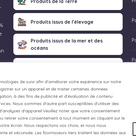
P
Produits de la Terre
r
P
Produits issus de l’élevage
 %
e
Po
Produits issus de la mer et des
océans
un
P
Produits transformés artisanaux
 «
hnologies de suivi afin d'améliorer votre expérience sur notre
istrer sur un appareil et de traiter certaines données
ation, à des fins de publicité et d'évaluation de contenu
ices. Nous sommes d'autre part susceptibles d'utiliser des
 d’analyses d'appareil.Veuillez noter que votre consentement
u retirer votre consentement à tout moment en cliquant sur le
otre écran. Nous respectons vos choix, et nous nous
e et sécurisée. Les fournisseurs tiers traitent les données aux