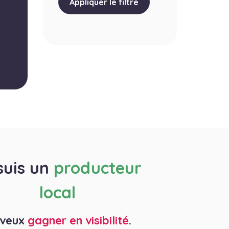
Appliquer le filtre
suis un
producteur
local
 veux
gagner en visibilité
.