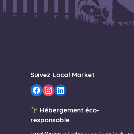
Suivez Local Market
Hébergement éco-
responsable
Local Market
est hébergé par
GreenGeeks
, un