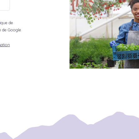
tique de
ion de Google
sation