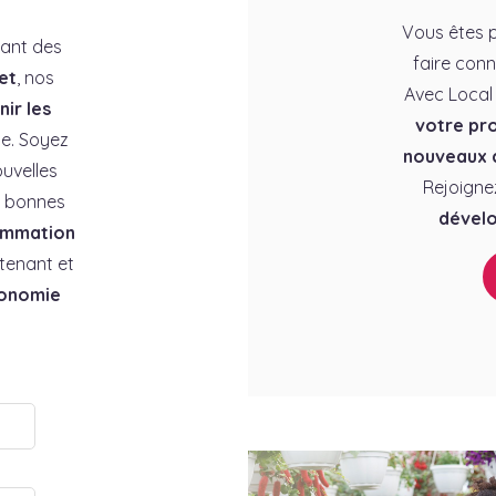
Vous êtes p
rant des
faire conn
et
, nos
Avec Local
ir les
votre pro
e. Soyez
nouveaux c
uvelles
Rejoigne
es bonnes
dévelo
ommation
tenant et
conomie