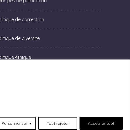
rincipes de publication
olitique de correction
litique de diversité
olitique éthique
Personnaliser
Tout rejeter
Accepter tout