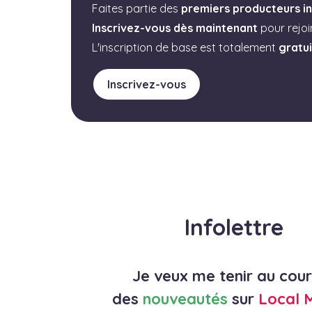
Faites partie des
premiers producteurs in
Inscrivez-vous dès maintenant
pour rejo
L'inscription de base est totalement
gratu
Inscrivez-vous
Infolettre
Je veux me tenir au cou
des
nouveautés
sur
Local 