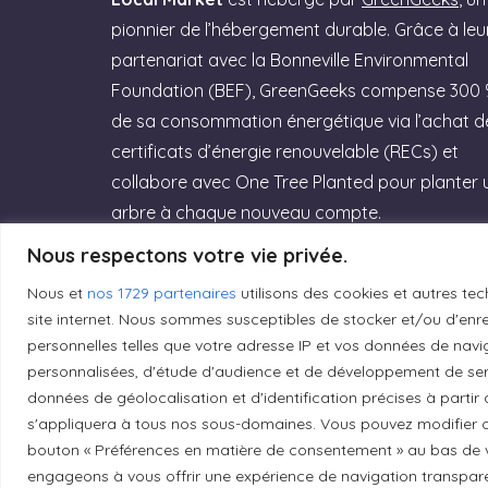
pionnier de l’hébergement durable. Grâce à leu
partenariat avec la Bonneville Environmental
Foundation (BEF), GreenGeeks compense 300
de sa consommation énergétique via l’achat d
certificats d’énergie renouvelable (RECs) et
collabore avec One Tree Planted pour planter 
arbre à chaque nouveau compte.
Nous respectons votre vie privée.
Rejoignez GreenGeeks dès aujourd’hui et
offrez à votre site un hébergement labellisé
Nous et
nos 1729 partenaires
utilisons des cookies et autres tec
site internet. Nous sommes susceptibles de stocker et/ou d'enreg
Green Web Hosting » performant qui
personnelles telles que votre adresse IP et vos données de navig
respecte la planète ! (Lien affilié)
personnalisées, d'étude d'audience et de développement de serv
données de géolocalisation et d'identification précises à partir
Essayez GreenGeeks
s'appliquera à tous nos sous-domaines. Vous pouvez modifier o
bouton « Préférences en matière de consentement » au bas de v
engageons à vous offrir une expérience de navigation transparent