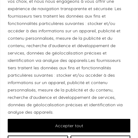
vos choix, et nous nous engageons à vous offrir une
Politique de diversité
expérience de navigation transparente et sécurisée. Les
fournisseurs tiers traitent les données aux fins et
fonctionnalités particulières suivantes : stocker et/ou
Politique éthique
accéder à des informations sur un appareil, publicité et
contenu personnalisés, mesure de la publicité et du
contenu, recherche d'audience et développement de
services, données de géolocalisation précises et
Reconnaissance du territoire
identification via analyse des appareils.Les fournisseurs
tiers traitent les données aux fins et fonctionnalités
Local Market, marque portée par la société Les
particulières suivantes : stocker et/ou accéder à des
Chats Gourmets Ltd. tient à souligner que ses
informations sur un appareil, publicité et contenu
personnalisés, mesure de la publicité et du contenu,
installations, situées au 511 Lacolle Way (Ottawa-
recherche d'audience et développement de services,
Orléans), se trouvent sur le territoire traditionnel non
données de géolocalisation précises et identification via
cédé du peuple algonquin anichinabé. Nous
analyse des appareils.
reconnaissons et remercions les peuples
autochtones qui sont les gardiens historiques et
Accepter tout
actuels de ces terres.