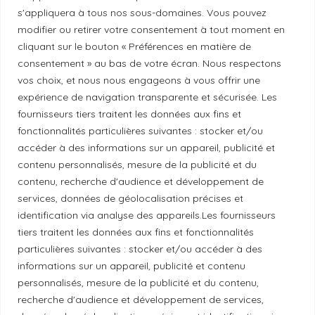
s'appliquera à tous nos sous-domaines. Vous pouvez
modifier ou retirer votre consentement à tout moment en
Politique de correction
cliquant sur le bouton « Préférences en matière de
consentement » au bas de votre écran. Nous respectons
vos choix, et nous nous engageons à vous offrir une
Politique de diversité
expérience de navigation transparente et sécurisée. Les
fournisseurs tiers traitent les données aux fins et
fonctionnalités particulières suivantes : stocker et/ou
Politique éthique
accéder à des informations sur un appareil, publicité et
contenu personnalisés, mesure de la publicité et du
contenu, recherche d'audience et développement de
services, données de géolocalisation précises et
Reconnaissance du territoire
identification via analyse des appareils.Les fournisseurs
tiers traitent les données aux fins et fonctionnalités
Local Market, marque portée par la société Les
particulières suivantes : stocker et/ou accéder à des
Chats Gourmets Ltd. tient à souligner que ses
informations sur un appareil, publicité et contenu
installations, situées au 511 Lacolle Way (Ottawa-
personnalisés, mesure de la publicité et du contenu,
Orléans), se trouvent sur le territoire traditionnel non
recherche d'audience et développement de services,