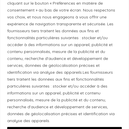
cliquant sur le bouton « Préférences en matière de
Politique de correction
consentement » au bas de votre écran. Nous respectons
vos choix, et nous nous engageons à vous offrir une
Politique de diversité
expérience de navigation transparente et sécurisée. Les
fournisseurs tiers traitent les données aux fins et
fonctionnalités particulières suivantes : stocker et/ou
Politique éthique
accéder à des informations sur un appareil, publicité et
contenu personnalisés, mesure de la publicité et du
contenu, recherche d'audience et développement de
services, données de géolocalisation précises et
identification via analyse des appareils.Les fournisseurs
Reconnaissance du territoire
tiers traitent les données aux fins et fonctionnalités
Local Market, marque portée par la société Les
particulières suivantes : stocker et/ou accéder à des
informations sur un appareil, publicité et contenu
Chats Gourmets Ltd. tient à souligner que ses
personnalisés, mesure de la publicité et du contenu,
installations, situées au 511 Lacolle Way (Ottawa-
recherche d'audience et développement de services,
Orléans), se trouvent sur le territoire traditionnel non
données de géolocalisation précises et identification via
cédé du peuple algonquin anichinabé. Nous
analyse des appareils.
reconnaissons et remercions les peuples