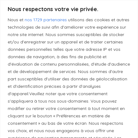
Produits transformés artisanaux
Nous respectons votre vie privée.
Nous et
nos 1729 partenaires
utilisons des cookies et autres
technologies de suivi afin d'améliorer votre expérience sur
notre site internet. Nous sommes susceptibles de stocker
Liens utiles
et/ou d'enregistrer sur un appareil et de traiter certaines
données personnelles telles que votre adresse IP et vos
Mentions légales
données de navigation, à des fins de publicité et
d'évaluation de contenu personnalisées, d'étude d'audience
et de développement de services. Nous sommes d'autre
Politique de confidentialité
part susceptibles d'utiliser des données de géolocalisation
et d'identification précises à partir d’analyses
d'appareil.Veuillez noter que votre consentement
Principes de publication
s'appliquera à tous nos sous-domaines. Vous pouvez
modifier ou retirer votre consentement à tout moment en
cliquant sur le bouton « Préférences en matière de
Politique de correction
consentement » au bas de votre écran. Nous respectons
vos choix, et nous nous engageons à vous offrir une
Politique de diversité
expérience de navigation transparente et sécurisée. Les