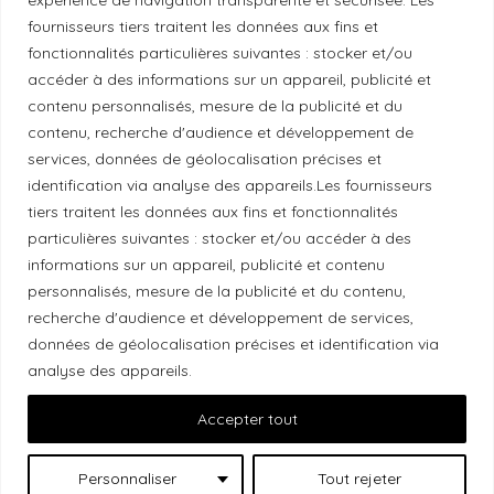
fournisseurs tiers traitent les données aux fins et
fonctionnalités particulières suivantes : stocker et/ou
Politique éthique
accéder à des informations sur un appareil, publicité et
contenu personnalisés, mesure de la publicité et du
contenu, recherche d'audience et développement de
services, données de géolocalisation précises et
Reconnaissance du territoire
identification via analyse des appareils.Les fournisseurs
tiers traitent les données aux fins et fonctionnalités
Local Market, marque portée par la société Les
particulières suivantes : stocker et/ou accéder à des
Chats Gourmets Ltd. tient à souligner que ses
informations sur un appareil, publicité et contenu
personnalisés, mesure de la publicité et du contenu,
installations, situées au 511 Lacolle Way (Ottawa-
recherche d'audience et développement de services,
Orléans), se trouvent sur le territoire traditionnel non
données de géolocalisation précises et identification via
cédé du peuple algonquin anichinabé. Nous
analyse des appareils.
reconnaissons et remercions les peuples
autochtones qui sont les gardiens historiques et
Accepter tout
actuels de ces terres.
Personnaliser
Tout rejeter