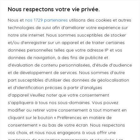
Produits transformés artisanaux
Nous respectons votre vie privée.
Nous et
nos 1729 partenaires
utilisons des cookies et autres
technologies de suivi afin d'améliorer votre expérience sur
Liens utiles
notre site internet. Nous sommes susceptibles de stocker
et/ou d'enregistrer sur un appareil et de traiter certaines
données personnelles telles que votre adresse IP et vos
Mentions légales
données de navigation, à des fins de publicité et
d'évaluation de contenu personnalisées, d'étude d'audience
et de développement de services. Nous sommes d'autre
Politique de confidentialité
part susceptibles d'utiliser des données de géolocalisation
et d'identification précises à partir d’analyses
Principes de publication
d'appareil.Veuillez noter que votre consentement
s'appliquera à tous nos sous-domaines. Vous pouvez
modifier ou retirer votre consentement à tout moment en
Politique de correction
cliquant sur le bouton « Préférences en matière de
consentement » au bas de votre écran. Nous respectons
vos choix, et nous nous engageons à vous offrir une
Politique de diversité
expérience de navigation transparente et sécurisée. Les