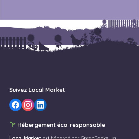
Suivez Local Market
Hébergement éco-responsable
Local Market
est hébergé par
GreenGeeks
, un