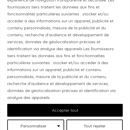
fournisseurs tiers traitent les données aux fins et
Politique éthique
fonctionnalités particulières suivantes : stocker et/ou
accéder à des informations sur un appareil, publicité et
contenu personnalisés, mesure de la publicité et du
contenu, recherche d'audience et développement de
services, données de géolocalisation précises et
Reconnaissance du territoire
identification via analyse des appareils.Les fournisseurs
tiers traitent les données aux fins et fonctionnalités
Local Market, marque portée par la société Les
particulières suivantes : stocker et/ou accéder à des
Chats Gourmets Ltd. tient à souligner que ses
informations sur un appareil, publicité et contenu
installations, situées au 511 Lacolle Way (Ottawa-
personnalisés, mesure de la publicité et du contenu,
Orléans), se trouvent sur le territoire traditionnel non
recherche d'audience et développement de services,
cédé du peuple algonquin anichinabé. Nous
données de géolocalisation précises et identification via
reconnaissons et remercions les peuples
analyse des appareils.
autochtones qui sont les gardiens historiques et
Accepter tout
actuels de ces terres.
Personnaliser
Tout rejeter