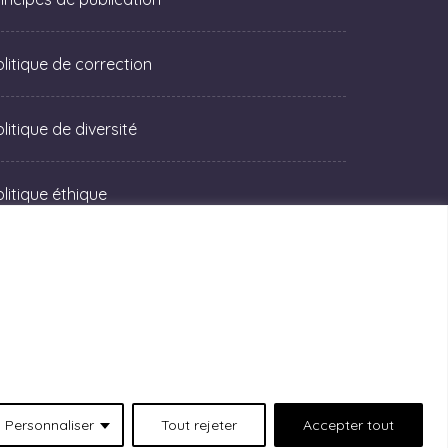
olitique de correction
litique de diversité
olitique éthique
Personnaliser
Tout rejeter
Accepter tout