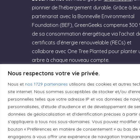
pionnier de l’hébergement durable. Grâce à leu
partenariat avec la Bonneville Environmental
Foundation (BEF), GreenGeeks compense 300
de sa consommation énergétique via l’achat d
certificats d’énergie renouvelable (RECs) et
collabore avec One Tree Planted pour planter 
arbre à chaque nouveau compte.
Nous respectons votre vie privée.
Rejoignez GreenGeeks dès aujourd’hui et
offrez à votre site un hébergement labellisé
Nous et
nos 1729 partenaires
utilisons des cookies et autres tec
Green Web Hosting » performant qui
site internet. Nous sommes susceptibles de stocker et/ou d'enreg
personnelles telles que votre adresse IP et vos données de navig
respecte la planète ! (Lien affilié)
personnalisées, d'étude d'audience et de développement de serv
données de géolocalisation et d'identification précises à partir
Essayez GreenGeeks
s'appliquera à tous nos sous-domaines. Vous pouvez modifier o
bouton « Préférences en matière de consentement » au bas de v
engageons à vous offrir une expérience de navigation transparent