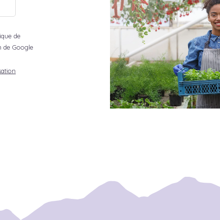
tique de
ion de Google
sation