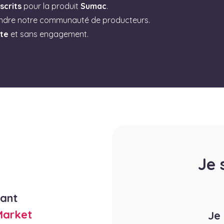
scrits
pour la produit
Sumac
.
indre notre communauté de producteurs.
ite
et sans engagement.
Je 
rant
Market
Je