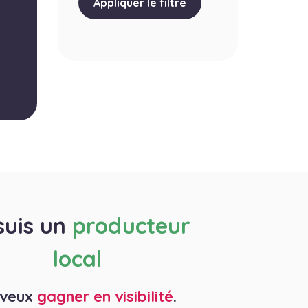
Appliquer le filtre
suis un
producteur
local
 veux
gagner en visibilité
.