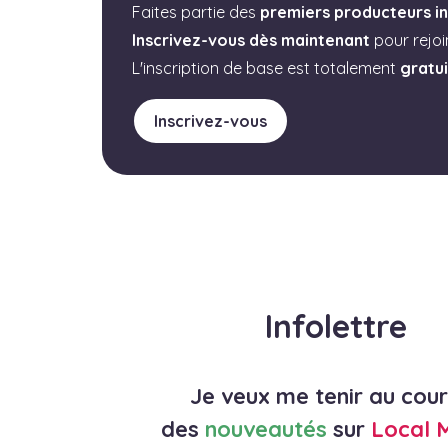
Faites partie des
premiers producteurs in
Inscrivez-vous dès maintenant
pour rejo
L'inscription de base est totalement
gratu
Inscrivez-vous
Infolettre
Je veux me tenir au cou
des
nouveautés
sur
Local 