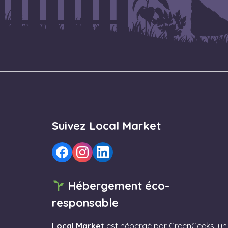
Suivez Local Market
Hébergement éco-
responsable
Local Market
est hébergé par
GreenGeeks
, un