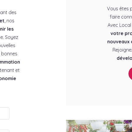
Vous êtes p
rant des
faire conn
et
, nos
Avec Local
ir les
votre pro
e. Soyez
nouveaux c
uvelles
Rejoigne
es bonnes
dévelo
ommation
tenant et
conomie