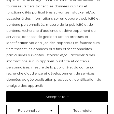
fournisseurs tiers traitent les données aux fins et
fonctionnalités particulières suivantes : stocker et/ou
Politique éthique
accéder à des informations sur un appareil, publicité et
contenu personnalisés, mesure de la publicité et du
contenu, recherche d'audience et développement de
services, données de géolocalisation précises et
Reconnaissance du territoire
identification via analyse des appareils.Les fournisseurs
tiers traitent les données aux fins et fonctionnalités
Local Market, marque portée par la société Les
particulières suivantes : stocker et/ou accéder à des
Chats Gourmets Ltd. tient à souligner que ses
informations sur un appareil, publicité et contenu
installations, situées au 511 Lacolle Way (Ottawa-
personnalisés, mesure de la publicité et du contenu,
recherche d'audience et développement de services,
Orléans), se trouvent sur le territoire traditionnel non
données de géolocalisation précises et identification via
cédé du peuple algonquin anichinabé. Nous
analyse des appareils.
reconnaissons et remercions les peuples
autochtones qui sont les gardiens historiques et
Accepter tout
actuels de ces terres.
Personnaliser
Tout rejeter