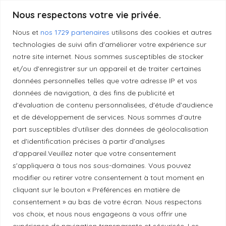
Produits transformés artisanaux
Nous respectons votre vie privée.
Nous et
nos 1729 partenaires
utilisons des cookies et autres
technologies de suivi afin d'améliorer votre expérience sur
Liens utiles
notre site internet. Nous sommes susceptibles de stocker
et/ou d'enregistrer sur un appareil et de traiter certaines
données personnelles telles que votre adresse IP et vos
Mentions légales
données de navigation, à des fins de publicité et
d'évaluation de contenu personnalisées, d'étude d'audience
et de développement de services. Nous sommes d'autre
Politique de confidentialité
part susceptibles d'utiliser des données de géolocalisation
et d'identification précises à partir d’analyses
d'appareil.Veuillez noter que votre consentement
Principes de publication
s'appliquera à tous nos sous-domaines. Vous pouvez
modifier ou retirer votre consentement à tout moment en
Politique de correction
cliquant sur le bouton « Préférences en matière de
consentement » au bas de votre écran. Nous respectons
vos choix, et nous nous engageons à vous offrir une
Politique de diversité
expérience de navigation transparente et sécurisée. Les