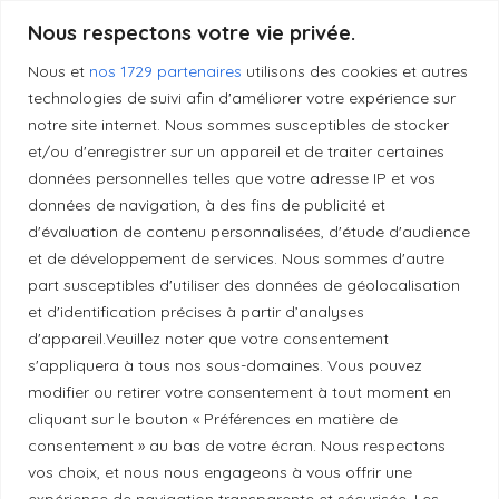
Nous respectons votre vie privée.
Produits transformés artisanaux
Nous et
nos 1729 partenaires
utilisons des cookies et autres
technologies de suivi afin d'améliorer votre expérience sur
notre site internet. Nous sommes susceptibles de stocker
Liens utiles
et/ou d'enregistrer sur un appareil et de traiter certaines
données personnelles telles que votre adresse IP et vos
données de navigation, à des fins de publicité et
Mentions légales
d'évaluation de contenu personnalisées, d'étude d'audience
et de développement de services. Nous sommes d'autre
Politique de confidentialité
part susceptibles d'utiliser des données de géolocalisation
et d'identification précises à partir d’analyses
d'appareil.Veuillez noter que votre consentement
Principes de publication
s'appliquera à tous nos sous-domaines. Vous pouvez
modifier ou retirer votre consentement à tout moment en
cliquant sur le bouton « Préférences en matière de
Politique de correction
consentement » au bas de votre écran. Nous respectons
vos choix, et nous nous engageons à vous offrir une
expérience de navigation transparente et sécurisée. Les