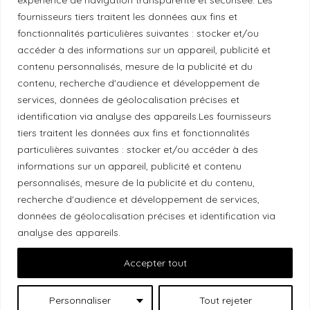
Politique de diversité
fournisseurs tiers traitent les données aux fins et
fonctionnalités particulières suivantes : stocker et/ou
Politique éthique
accéder à des informations sur un appareil, publicité et
contenu personnalisés, mesure de la publicité et du
contenu, recherche d'audience et développement de
services, données de géolocalisation précises et
identification via analyse des appareils.Les fournisseurs
Reconnaissance du territoire
tiers traitent les données aux fins et fonctionnalités
particulières suivantes : stocker et/ou accéder à des
Local Market, marque portée par la société Les
informations sur un appareil, publicité et contenu
Chats Gourmets Ltd. tient à souligner que ses
personnalisés, mesure de la publicité et du contenu,
installations, situées au 511 Lacolle Way (Ottawa-
recherche d'audience et développement de services,
Orléans), se trouvent sur le territoire traditionnel non
données de géolocalisation précises et identification via
cédé du peuple algonquin anichinabé. Nous
analyse des appareils.
reconnaissons et remercions les peuples
Accepter tout
autochtones qui sont les gardiens historiques et
actuels de ces terres.
Personnaliser
Tout rejeter