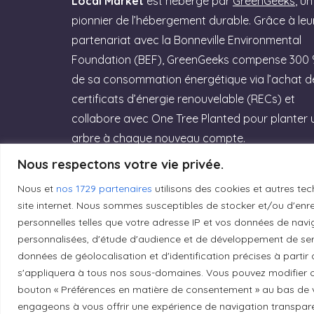
Local Market
est hébergé par
GreenGeeks
, un
pionnier de l’hébergement durable. Grâce à leu
partenariat avec la Bonneville Environmental
Foundation (BEF), GreenGeeks compense 300
de sa consommation énergétique via l’achat d
certificats d’énergie renouvelable (RECs) et
collabore avec One Tree Planted pour planter 
arbre à chaque nouveau compte.
Nous respectons votre vie privée.
Rejoignez GreenGeeks dès aujourd’hui et
offrez à votre site un hébergement labellisé
Nous et
nos 1729 partenaires
utilisons des cookies et autres tec
site internet. Nous sommes susceptibles de stocker et/ou d'enreg
Green Web Hosting » performant qui
personnelles telles que votre adresse IP et vos données de navig
respecte la planète ! (Lien affilié)
personnalisées, d'étude d'audience et de développement de serv
données de géolocalisation et d'identification précises à partir
Essayez GreenGeeks
s'appliquera à tous nos sous-domaines. Vous pouvez modifier o
bouton « Préférences en matière de consentement » au bas de v
engageons à vous offrir une expérience de navigation transparent