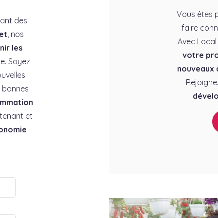
Vous êtes p
rant des
faire conn
et
, nos
Avec Local
ir les
votre pro
e. Soyez
nouveaux c
uvelles
Rejoigne
es bonnes
dévelo
ommation
tenant et
conomie