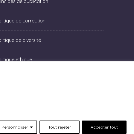
rincipes de publication
olitique de correction
litique de diversité
olitique éthique
Personnaliser
Tout rejeter
Accepter tout