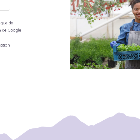
tique de
ion de Google
sation