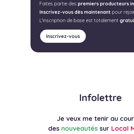
Faites partie des
premiers producteurs in
Inscrivez-vous dès maintenant
pour rejo
L'inscription de base est totalement
gratu
Inscrivez-vous
Infolettre
Je veux me tenir au cou
des
nouveautés
sur
Local 