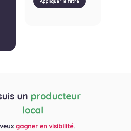
Appliquer le filtre
suis un
producteur
local
 veux
gagner en visibilité
.