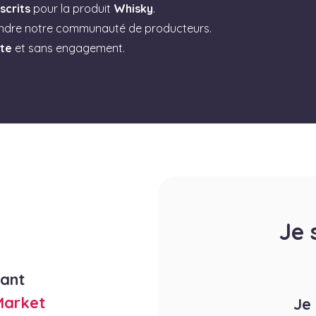
scrits
pour la produit
Whisky
.
indre notre communauté de producteurs.
ite
et sans engagement.
Je 
rant
Market
Je