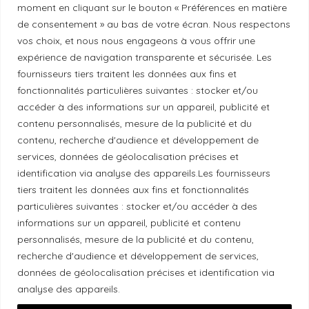
moment en cliquant sur le bouton « Préférences en matière
Politique de correction
de consentement » au bas de votre écran. Nous respectons
vos choix, et nous nous engageons à vous offrir une
Politique de diversité
expérience de navigation transparente et sécurisée. Les
fournisseurs tiers traitent les données aux fins et
fonctionnalités particulières suivantes : stocker et/ou
Politique éthique
accéder à des informations sur un appareil, publicité et
contenu personnalisés, mesure de la publicité et du
contenu, recherche d'audience et développement de
services, données de géolocalisation précises et
Reconnaissance du territoire
identification via analyse des appareils.Les fournisseurs
tiers traitent les données aux fins et fonctionnalités
Local Market, marque portée par la société Les
particulières suivantes : stocker et/ou accéder à des
Chats Gourmets Ltd. tient à souligner que ses
informations sur un appareil, publicité et contenu
personnalisés, mesure de la publicité et du contenu,
installations, situées au 511 Lacolle Way (Ottawa-
recherche d'audience et développement de services,
Orléans), se trouvent sur le territoire traditionnel non
données de géolocalisation précises et identification via
cédé du peuple algonquin anichinabé. Nous
analyse des appareils.
reconnaissons et remercions les peuples