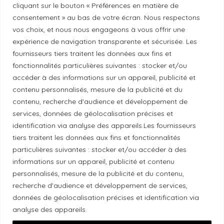
cliquant sur le bouton « Préférences en matière de
consentement » au bas de votre écran. Nous respectons
vos choix, et nous nous engageons à vous offrir une
Politique de diversité
expérience de navigation transparente et sécurisée. Les
fournisseurs tiers traitent les données aux fins et
Politique éthique
fonctionnalités particulières suivantes : stocker et/ou
accéder à des informations sur un appareil, publicité et
contenu personnalisés, mesure de la publicité et du
contenu, recherche d'audience et développement de
services, données de géolocalisation précises et
Reconnaissance du territoire
identification via analyse des appareils.Les fournisseurs
tiers traitent les données aux fins et fonctionnalités
Local Market, marque portée par la société Les
particulières suivantes : stocker et/ou accéder à des
Chats Gourmets Ltd. tient à souligner que ses
informations sur un appareil, publicité et contenu
installations, situées au 511 Lacolle Way (Ottawa-
personnalisés, mesure de la publicité et du contenu,
Orléans), se trouvent sur le territoire traditionnel non
recherche d'audience et développement de services,
cédé du peuple algonquin anichinabé. Nous
données de géolocalisation précises et identification via
reconnaissons et remercions les peuples
analyse des appareils.
autochtones qui sont les gardiens historiques et