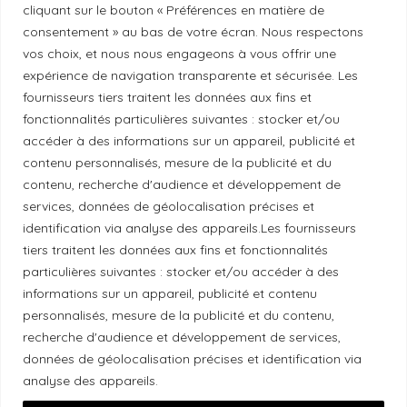
cliquant sur le bouton « Préférences en matière de
Politique de correction
consentement » au bas de votre écran. Nous respectons
vos choix, et nous nous engageons à vous offrir une
Politique de diversité
expérience de navigation transparente et sécurisée. Les
fournisseurs tiers traitent les données aux fins et
fonctionnalités particulières suivantes : stocker et/ou
Politique éthique
accéder à des informations sur un appareil, publicité et
contenu personnalisés, mesure de la publicité et du
contenu, recherche d'audience et développement de
services, données de géolocalisation précises et
Reconnaissance du territoire
identification via analyse des appareils.Les fournisseurs
tiers traitent les données aux fins et fonctionnalités
Local Market, marque portée par la société Les
particulières suivantes : stocker et/ou accéder à des
Chats Gourmets Ltd. tient à souligner que ses
informations sur un appareil, publicité et contenu
personnalisés, mesure de la publicité et du contenu,
installations, situées au 511 Lacolle Way (Ottawa-
recherche d'audience et développement de services,
Orléans), se trouvent sur le territoire traditionnel non
données de géolocalisation précises et identification via
cédé du peuple algonquin anichinabé. Nous
analyse des appareils.
reconnaissons et remercions les peuples