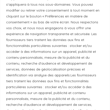
Principes de publication
s'appliquera à tous nos sous-domaines. Vous pouvez
modifier ou retirer votre consentement à tout moment en
cliquant sur le bouton « Préférences en matière de
Politique de correction
consentement » au bas de votre écran. Nous respectons
vos choix, et nous nous engageons à vous offrir une
Politique de diversité
expérience de navigation transparente et sécurisée. Les
fournisseurs tiers traitent les données aux fins et
fonctionnalités particulières suivantes : stocker et/ou
Politique éthique
accéder à des informations sur un appareil, publicité et
contenu personnalisés, mesure de la publicité et du
contenu, recherche d'audience et développement de
services, données de géolocalisation précises et
identification via analyse des appareils.Les fournisseurs
Reconnaissance du territoire
tiers traitent les données aux fins et fonctionnalités
Local Market, marque portée par la société Les
particulières suivantes : stocker et/ou accéder à des
informations sur un appareil, publicité et contenu
Chats Gourmets Ltd. tient à souligner que ses
personnalisés, mesure de la publicité et du contenu,
installations, situées au 511 Lacolle Way (Ottawa-
recherche d'audience et développement de services,
Orléans), se trouvent sur le territoire traditionnel non