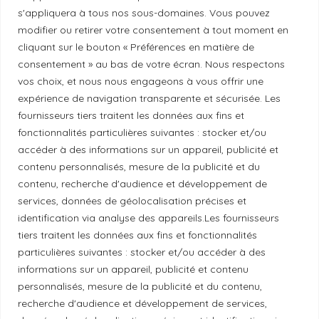
s'appliquera à tous nos sous-domaines. Vous pouvez
modifier ou retirer votre consentement à tout moment en
Politique de correction
cliquant sur le bouton « Préférences en matière de
consentement » au bas de votre écran. Nous respectons
vos choix, et nous nous engageons à vous offrir une
Politique de diversité
expérience de navigation transparente et sécurisée. Les
fournisseurs tiers traitent les données aux fins et
Politique éthique
fonctionnalités particulières suivantes : stocker et/ou
accéder à des informations sur un appareil, publicité et
contenu personnalisés, mesure de la publicité et du
contenu, recherche d'audience et développement de
services, données de géolocalisation précises et
Reconnaissance du territoire
identification via analyse des appareils.Les fournisseurs
tiers traitent les données aux fins et fonctionnalités
Local Market, marque portée par la société Les
particulières suivantes : stocker et/ou accéder à des
Chats Gourmets Ltd. tient à souligner que ses
informations sur un appareil, publicité et contenu
installations, situées au 511 Lacolle Way (Ottawa-
personnalisés, mesure de la publicité et du contenu,
Orléans), se trouvent sur le territoire traditionnel non
recherche d'audience et développement de services,
cédé du peuple algonquin anichinabé. Nous