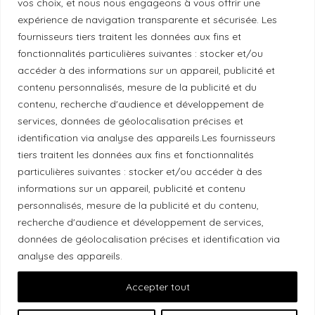
vos choix, et nous nous engageons à vous offrir une
Politique de diversité
expérience de navigation transparente et sécurisée. Les
fournisseurs tiers traitent les données aux fins et
fonctionnalités particulières suivantes : stocker et/ou
Politique éthique
accéder à des informations sur un appareil, publicité et
contenu personnalisés, mesure de la publicité et du
contenu, recherche d'audience et développement de
services, données de géolocalisation précises et
Reconnaissance du territoire
identification via analyse des appareils.Les fournisseurs
tiers traitent les données aux fins et fonctionnalités
Local Market, marque portée par la société Les
particulières suivantes : stocker et/ou accéder à des
Chats Gourmets Ltd. tient à souligner que ses
informations sur un appareil, publicité et contenu
installations, situées au 511 Lacolle Way (Ottawa-
personnalisés, mesure de la publicité et du contenu,
Orléans), se trouvent sur le territoire traditionnel non
recherche d'audience et développement de services,
données de géolocalisation précises et identification via
cédé du peuple algonquin anichinabé. Nous
analyse des appareils.
reconnaissons et remercions les peuples
autochtones qui sont les gardiens historiques et
Accepter tout
actuels de ces terres.