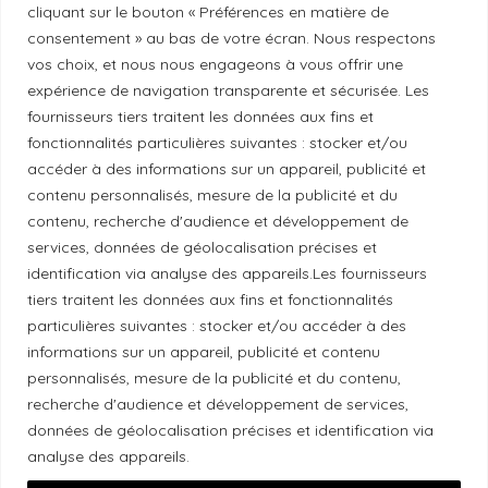
cliquant sur le bouton « Préférences en matière de
Politique de correction
consentement » au bas de votre écran. Nous respectons
vos choix, et nous nous engageons à vous offrir une
expérience de navigation transparente et sécurisée. Les
Politique de diversité
fournisseurs tiers traitent les données aux fins et
fonctionnalités particulières suivantes : stocker et/ou
Politique éthique
accéder à des informations sur un appareil, publicité et
contenu personnalisés, mesure de la publicité et du
contenu, recherche d'audience et développement de
services, données de géolocalisation précises et
identification via analyse des appareils.Les fournisseurs
Reconnaissance du territoire
tiers traitent les données aux fins et fonctionnalités
particulières suivantes : stocker et/ou accéder à des
Local Market, marque portée par la société Les
informations sur un appareil, publicité et contenu
Chats Gourmets Ltd. tient à souligner que ses
personnalisés, mesure de la publicité et du contenu,
installations, situées au 511 Lacolle Way (Ottawa-
recherche d'audience et développement de services,
Orléans), se trouvent sur le territoire traditionnel non
données de géolocalisation précises et identification via
cédé du peuple algonquin anichinabé. Nous
analyse des appareils.
reconnaissons et remercions les peuples