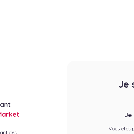
Je 
rant
Market
Je
Vous êtes p
rant des