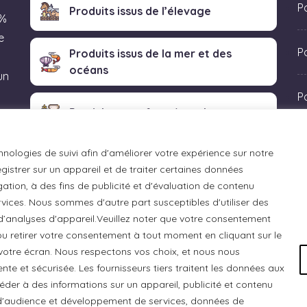
P
Produits issus de l’élevage
 %
e
Po
Produits issus de la mer et des
océans
un
P
Produits transformés artisanaux
 «
hnologies de suivi afin d'améliorer votre expérience sur notre
istrer sur un appareil et de traiter certaines données
ation, à des fins de publicité et d'évaluation de contenu
ices. Nous sommes d'autre part susceptibles d'utiliser des
 d’analyses d'appareil.Veuillez noter que votre consentement
u retirer votre consentement à tout moment en cliquant sur le
otre écran. Nous respectons vos choix, et nous nous
e et sécurisée. Les fournisseurs tiers traitent les données aux
ccéder à des informations sur un appareil, publicité et contenu
e d'audience et développement de services, données de