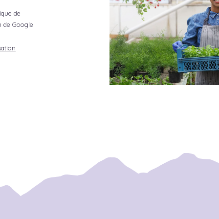
tique de
ion de Google
sation