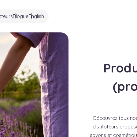
cteurs
Blogue
English
Produ
(pr
Découvrez tous no
distillateurs propos
savons et cosmétiques