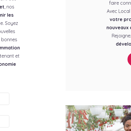
faire conn
et
, nos
Avec Local
ir les
votre pro
e. Soyez
nouveaux c
uvelles
Rejoigne
es bonnes
dévelo
ommation
tenant et
conomie