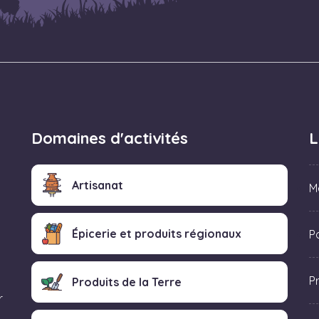
Domaines d'activités
L
Artisanat
M
Épicerie et produits régionaux
Po
P
Produits de la Terre
r