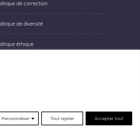
olitique de correction
litique de diversité
olitique éthique
Personnaliser
Tout rejeter
Accepter tout