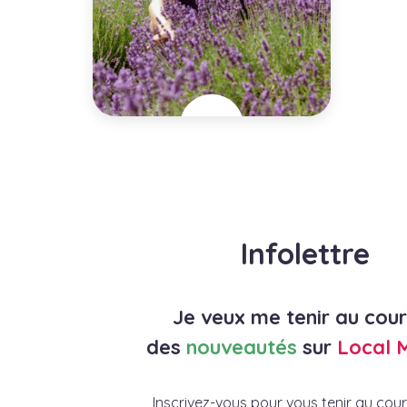
Ferme de Lavande
biologique Lavenbel
Canada
Ville
Ottawa
Infolettre
Spécialités
Horticulture , Production de
lavande
Je veux me tenir au cou
En savoir plus
des
nouveautés
sur
Local 
Inscrivez-vous pour vous tenir au cou