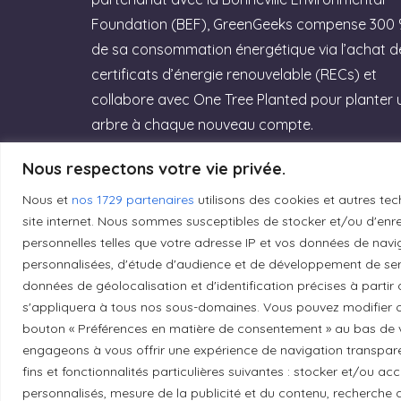
Foundation (BEF), GreenGeeks compense 300
de sa consommation énergétique via l’achat d
certificats d’énergie renouvelable (RECs) et
collabore avec One Tree Planted pour planter 
arbre à chaque nouveau compte.
Rejoignez GreenGeeks dès aujourd’hui et
Nous respectons votre vie privée.
offrez à votre site un hébergement labellisé
Nous et
nos 1729 partenaires
utilisons des cookies et autres tec
Green Web Hosting » performant qui
site internet. Nous sommes susceptibles de stocker et/ou d'enreg
respecte la planète ! (Lien affilié)
personnelles telles que votre adresse IP et vos données de navig
personnalisées, d'étude d'audience et de développement de serv
Essayez GreenGeeks
données de géolocalisation et d'identification précises à partir
s'appliquera à tous nos sous-domaines. Vous pouvez modifier o
bouton « Préférences en matière de consentement » au bas de v
engageons à vous offrir une expérience de navigation transparent
fins et fonctionnalités particulières suivantes : stocker et/ou a
personnalisés, mesure de la publicité et du contenu, recherch