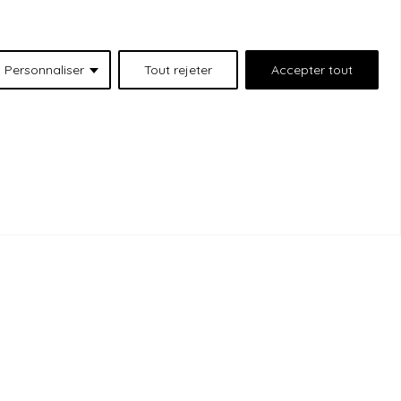
Personnaliser
Tout rejeter
Accepter tout
 situées au 511 Lacolle Way (Ottawa-Orléans),
emercions les peuples autochtones qui sont les