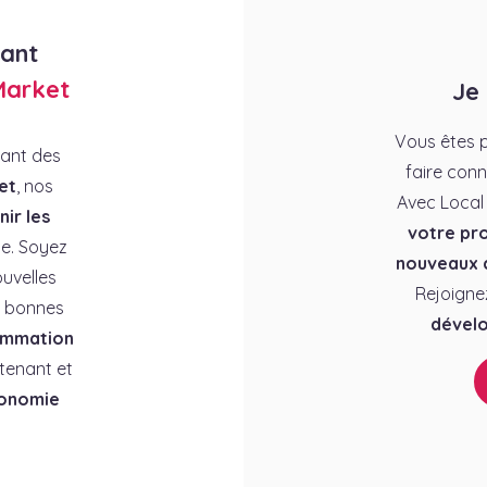
rant
Market
Je
Vous êtes p
rant des
faire conn
et
, nos
Avec Local
ir les
votre pro
e. Soyez
nouveaux c
uvelles
Rejoigne
es bonnes
dévelo
ommation
tenant et
conomie