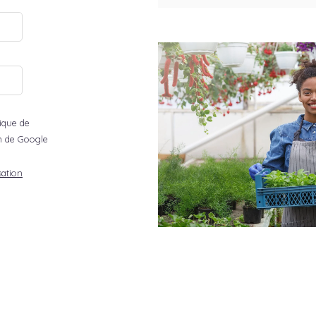
tique de
ion de Google
sation