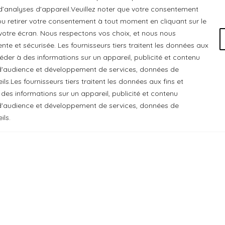
 d’analyses d'appareil.Veuillez noter que votre consentement
u retirer votre consentement à tout moment en cliquant sur le
otre écran. Nous respectons vos choix, et nous nous
e et sécurisée. Les fournisseurs tiers traitent les données aux
ccéder à des informations sur un appareil, publicité et contenu
e d'audience et développement de services, données de
ls.Les fournisseurs tiers traitent les données aux fins et
 des informations sur un appareil, publicité et contenu
 Chats Gourmets Ltd. tient à souligner que ses installations,
e d'audience et développement de services, données de
 cédé du peuple algonquin anichinabé. Nous reconnaissons et r
ils.
 Chats Gourmets
. Tous droits réservés.