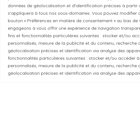
données de géolocalisation et d'identification précises à partir
Essayez GreenGeeks
s'appliquera à tous nos sous-domaines. Vous pouvez modifier o
bouton « Préférences en matière de consentement » au bas de v
engageons à vous offrir une expérience de navigation transparent
fins et fonctionnalités particulières suivantes : stocker et/ou a
personnalisés, mesure de la publicité et du contenu, recherch
Reconnaissance du territoire
géolocalisation précises et identification via analyse des apparei
fonctionnalités particulières suivantes : stocker et/ou accéder à
Local Market, marque portée par la société Les
personnalisés, mesure de la publicité et du contenu, recherch
se trouvent sur le territoire traditionnel non
géolocalisation précises et identification via analyse des appare
gardiens historiques et actuels de ces terres.
Les
© 2026 Local Market
– Un projet porté par