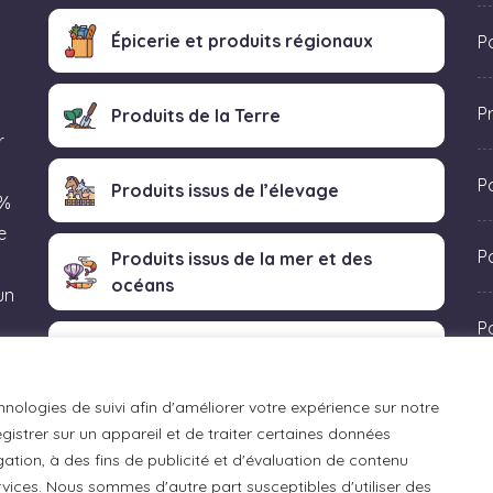
Épicerie et produits régionaux
Po
P
Produits de la Terre
r
P
Produits issus de l’élevage
 %
e
Po
Produits issus de la mer et des
océans
un
P
Produits transformés artisanaux
 «
hnologies de suivi afin d'améliorer votre expérience sur notre
istrer sur un appareil et de traiter certaines données
ation, à des fins de publicité et d'évaluation de contenu
ices. Nous sommes d'autre part susceptibles d'utiliser des