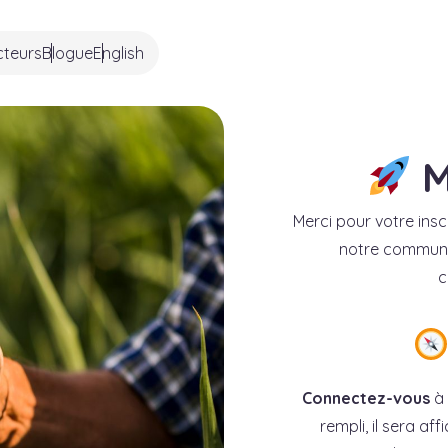
cteurs
Blogue
English
M
Merci pour votre ins
notre communa
c
Connectez-vous
à 
rempli, il sera af