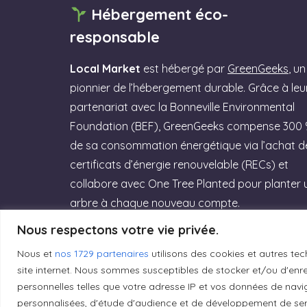
Hébergement éco-
responsable
Local Market
est hébergé par
GreenGeeks
, un
pionnier de l’hébergement durable. Grâce à leu
partenariat avec la Bonneville Environmental
Foundation (BEF), GreenGeeks compense 300
de sa consommation énergétique via l’achat d
certificats d’énergie renouvelable (RECs) et
collabore avec One Tree Planted pour planter 
arbre à chaque nouveau compte.
Nous respectons votre vie privée.
Rejoignez GreenGeeks dès aujourd’hui et
offrez à votre site un hébergement labellisé
Nous et
nos 1729 partenaires
utilisons des cookies et autres tec
site internet. Nous sommes susceptibles de stocker et/ou d'enreg
Green Web Hosting » performant qui
personnelles telles que votre adresse IP et vos données de navig
respecte la planète ! (Lien affilié)
personnalisées, d'étude d'audience et de développement de serv