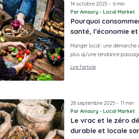
14
octobre
2025
-
6 min
Par Amaury - Local Market
Pourquoi consommer 
santé, l’économie e
Manger local : une démarche 
plus qu’une tendance passagèr
Lire l'article
28
septembre
2025
-
11 min
Par Amaury - Local Market
Le vrac et le zéro d
durable et locale s