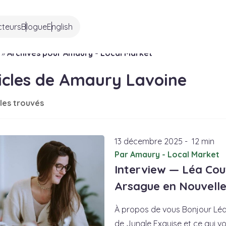
cteurs
Blogue
English
»
Archives pour Amaury - Local Market
icles de Amaury Lavoine
cles trouvés
13
décembre
2025
-
12 min
Par Amaury - Local Market
Interview — Léa Cou
Arsague en Nouvelle-
À propos de vous Bonjour Léa
de Jungle Exquise et ce qui vo