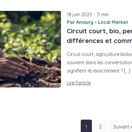
18
juin
2025
-
5 min
Par Amaury - Local Market
Circuit court, bio, p
différences et comme
Circuit court, agriculture bio
souvent dans les conversation
signifient-ils exactement ? [...]
Lire l'article
1
2
Suivant 