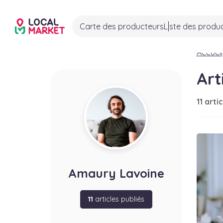
Carte des producteurs
Liste des produ
Accueil
Art
11 arti
Amaury Lavoine
11
articles publiés