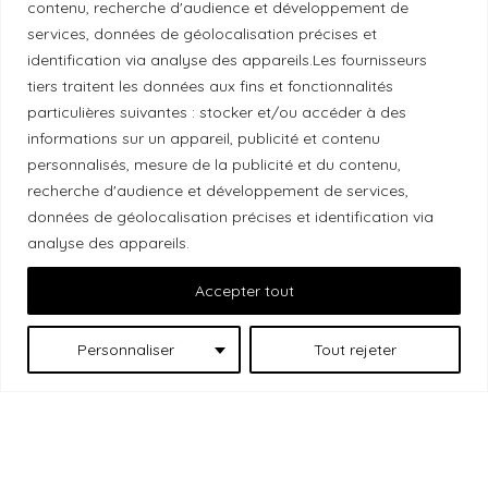
contenu, recherche d'audience et développement de
services, données de géolocalisation précises et
Reconnaissance du territoire
identification via analyse des appareils.Les fournisseurs
tiers traitent les données aux fins et fonctionnalités
Local Market, marque portée par la société Les
particulières suivantes : stocker et/ou accéder à des
Chats Gourmets Ltd. tient à souligner que ses
informations sur un appareil, publicité et contenu
personnalisés, mesure de la publicité et du contenu,
installations, situées au 511 Lacolle Way (Ottawa-
recherche d'audience et développement de services,
Orléans), se trouvent sur le territoire traditionnel non
données de géolocalisation précises et identification via
cédé du peuple algonquin anichinabé. Nous
analyse des appareils.
reconnaissons et remercions les peuples
autochtones qui sont les gardiens historiques et
Accepter tout
actuels de ces terres.
Personnaliser
Tout rejeter
Les
© 2026 Local Market
– Un projet porté par