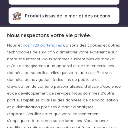
Produits issus de la mer et des océans
Nous respectons votre vie privée.
Produits transformés artisanaux
Nous et
nos 1729 partenaires
utilisons des cookies et autres
technologies de suivi afin d'améliorer votre expérience sur
notre site internet. Nous sommes susceptibles de stocker
Liens utiles
et/ou d'enregistrer sur un appareil et de traiter certaines
données personnelles telles que votre adresse IP et vos
données de navigation, à des fins de publicité et
Mentions légales
d'évaluation de contenu personnalisées, d'étude d'audience
et de développement de services. Nous sommes d'autre
Politique de confidentialité
part susceptibles d'utiliser des données de géolocalisation
et d'identification précises à partir d’analyses
d'appareil.Veuillez noter que votre consentement
Principes de publication
s'appliquera à tous nos sous-domaines. Vous pouvez
modifier ou retirer votre consentement à tout moment en