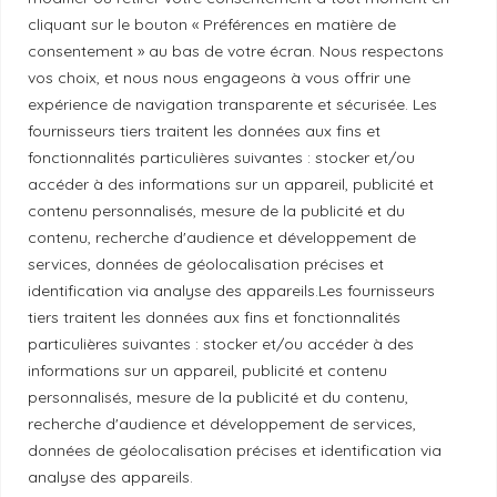
cliquant sur le bouton « Préférences en matière de
Politique de correction
consentement » au bas de votre écran. Nous respectons
vos choix, et nous nous engageons à vous offrir une
expérience de navigation transparente et sécurisée. Les
Politique de diversité
fournisseurs tiers traitent les données aux fins et
fonctionnalités particulières suivantes : stocker et/ou
Politique éthique
accéder à des informations sur un appareil, publicité et
contenu personnalisés, mesure de la publicité et du
contenu, recherche d'audience et développement de
services, données de géolocalisation précises et
identification via analyse des appareils.Les fournisseurs
Reconnaissance du territoire
tiers traitent les données aux fins et fonctionnalités
particulières suivantes : stocker et/ou accéder à des
Local Market, marque portée par la société Les
informations sur un appareil, publicité et contenu
Chats Gourmets Ltd. tient à souligner que ses
personnalisés, mesure de la publicité et du contenu,
installations, situées au 511 Lacolle Way (Ottawa-
recherche d'audience et développement de services,
Orléans), se trouvent sur le territoire traditionnel non
données de géolocalisation précises et identification via
cédé du peuple algonquin anichinabé. Nous
analyse des appareils.